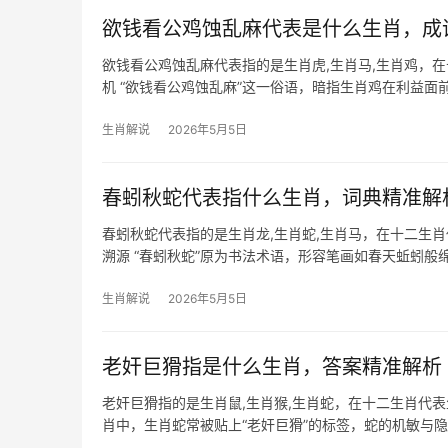
欲钱看公鸡蚀乱麻代表是什么生肖，成
欲钱看公鸡蚀乱麻代表指的是生肖虎,生肖马,生肖鸡，
机 “欲钱看公鸡蚀乱麻”这一俗语，暗指生肖鸡在利益面
场恐遇“乱麻”之局，
生肖解说
2026年5月5日
春蚓秋蛇代表指什么生肖，词典精准解
春蚓秋蛇代表指的是生肖龙,生肖蛇,生肖马，在十二生
溯源 “春蚓秋蛇”原为书法术语，形容笔画如春天蚯蚓
别称），蛇则直指
生肖解说
2026年5月5日
老奸巨猾指是什么生肖，答案精准解析
老奸巨猾指的是生肖鼠,生肖猴,生肖蛇，在十二生肖代
肖中，生肖蛇常被贴上“老奸巨猾”的标签，蛇的机敏与隐
年，上半年