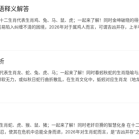
语释义解答
在十二生肖代表生肖鸡、兔、马、鼠、虎；一起来了解！同时金啼破晓的得
前易陷入纠缠不清的困境，2026年对于属鸡人而言，可谓吉凶并存，上半
析
肖代表生肖龙、蛇、兔、虎、马；一起来了解！同时春蚓秋蛇的生肖隐喻与
般绵软无力，或似秋日蛇行曲折散乱，在生肖文化中，蚯蚓对应生肖龙（地
表生肖蛇、虎、猴、鼠、猪；一起来了解！同时老奸巨猾的智慧化身 在十
忍，使其在危机中总能全身而退，2026年对生肖蛇而言，是“吉凶并存”