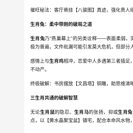
催旺秘法：客厅悬挂【八骏图】真迹，强化贵人
生肖兔：柔中带刚的破局之道
生肖兔
乃“燕巢幕上”的另类诠释——表面柔弱，
极为普遍，文件纰漏可能引发莫大危机，但部分
感情上与
生肖鸡
相冲，恋爱中人多遇第三者插足
不动产。
终极破解：书房摆放【文昌塔】铜雕，助思维清
三生肖共通的破解智慧
无论
生肖鼠
的隐忍、
生肖马
的张扬，抑或
生肖兔
点，以【黄水晶聚宝盆】镇宅，配合本命风水物