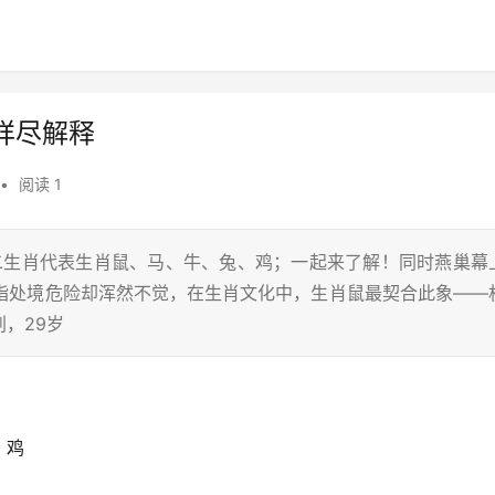
详尽解释
•
阅读 1
十二生肖代表生肖鼠、马、牛、兔、鸡；一起来了解！同时燕巢幕
喻指处境危险却浑然不觉，在生肖文化中，生肖鼠最契合此象——
，29岁
、鸡