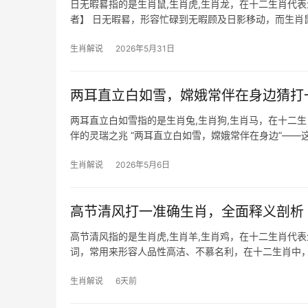
日无暇晷指的是生肖鼠,生肖虎,生肖龙，在十二生肖代
者】 日无暇晷，形容忙碌到无暇顾及日影移动，而生肖
尤其是下半年，
生肖解说
2026年5月31日
两耳直立白如雪，嫦娥常伴在身边猜打
两耳直立白如雪指的是生肖兔,生肖狗,生肖马，在十二
伴的灵瑞之兆 “两耳直立白如雪，嫦娥常伴在身边”—
故事家喻户晓。生肖
生肖解说
2026年5月6日
高节清风打一准确生肖，全面释义剖析
高节清风指的是生肖虎,生肖羊,生肖鸡，在十二生肖代表
词，常用来形容人品性高洁、不慕名利，在十二生肖中
也”，其温顺
生肖解说
6天前