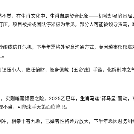
然不觉，在生肖文化中，
生肖鼠
最契合此象——机敏却易陷困局
遭打压，项目被抢或团队停滞极为常见，部分人可能被领导责骂，
吵酿成信任危机，下半年需格外留意沟通方式，莫因琐事郁郁寡
止。
可镇压小人，催旺偏财，随身佩戴【五帝钱】手链，化解刑冲之
光，实则暗藏倾覆之险，2025乙巳年，
生肖马
逢“驿马星”而动，
理不当，可能束手无策面临降职。
相冲，相亲十有九败，已婚者性格差异放大，下半年恐因财务纠