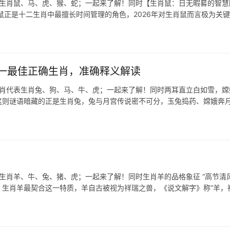
表生肖鼠、马、虎、猴、蛇；一起来了解！同时【生肖鼠：日无暇晷的智慧
鼠正是十二生肖中最擅长时间管理的角色，2026年对生肖鼠而言极为关
一最佳正确生肖，准确释义解读
生肖代表生肖兔、狗、马、牛、虎；一起来了解！同时两耳直立白如雪，嫦
—这则谜语暗藏的正是生肖兔，兔与月宫传说密不可分，玉兔捣药、嫦娥奔
生肖羊、牛、兔、猪、虎；一起来了解！同时生肖羊的品格象征 “高节清风
，生肖羊最契合这一特质，羊自古被视为祥瑞之兽，《说文解字》称“羊，