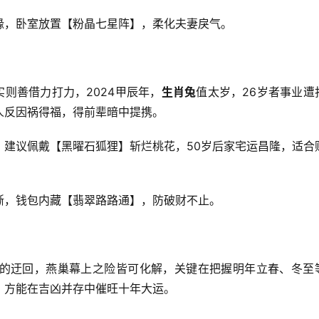
缘，卧室放置【粉晶七星阵】，柔化夫妻戾气。
实则善借力打力，2024甲辰年，
生肖兔
值太岁，26岁者事业遭
人反因祸得福，得前辈暗中提携。
，建议佩戴【黑曜石狐狸】斩烂桃花，50岁后家宅运昌隆，适合
晰，钱包内藏【翡翠路路通】，防破财不止。
的迂回，燕巢幕上之险皆可化解，关键在把握明年立春、冬至
，方能在吉凶并存中催旺十年大运。