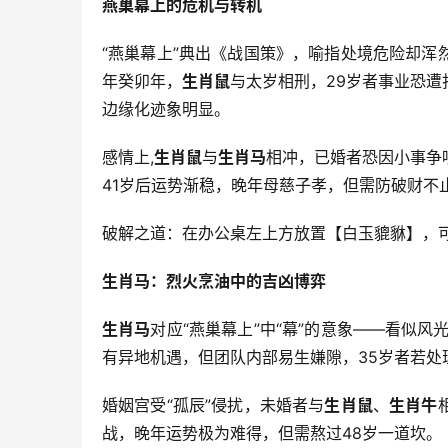
燕巢幕上的危机与转机
“燕巢幕上”典出《战国策》，喻指处境危险却浑
年癸卯年，
生肖鼠
与太岁相刑，29岁者事业恐
边缘化迹象明显。
感情上,
生肖鼠
与
生肖马
相冲，已婚者恐因小事争
41岁后运势渐稳，晚年母慈子孝，但需防破财不
破解之道：在办公桌左上方放置【白玉貔貅】，
生肖马：烈火烹油中的吉凶博弈
生肖马
对应“燕巢幕上”中“幕”的意象——看似风
有异地机遇，但团队内部易生嫌隙，35岁者若处
婚姻宫受“孤辰”侵扰，未婚者与
生肖鼠
、
生肖牛
战，晚年运势极为难得，但需熬过48岁一道坎。