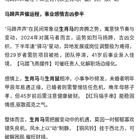
马蹄声声催运程，事业感情吉凶参半
“马蹄声声”在民间常象征
生肖马
的奔腾之势，寓意快节奏与
变动，2024年对属马者而言，运势如烈马扬蹄，吉凶交
织，下半年逢“驿马”星动，异地发展或岗位调整极为难得，
但29岁者需防项目被抢，团队停滞，41岁后事业渐入佳
境，【马踏飞燕摆件】可催旺贵人,化解职场边缘化。
感情上，
生肖马
与
生肖鼠
相冲，小事争吵频发，未婚者明年
甲辰年易遇正缘，已婚者则需警惕信任危机，晚年母慈子
孝，但45岁前后需注意健康破财。【红玛瑙手串】能稳固
情感,驱散孤克之气。
整体而言，
生肖马
需把握变动中的机遇，莫因一时郁郁寡欢
错失良机，风水上以“动”制静，【铜风铃】挂于西北方，可
破解困局,催旺财禄。