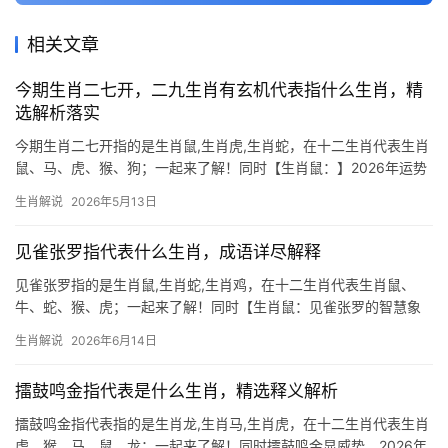
相关文章
今期生肖二七开，二九生肖有玄机代表指什么生肖，精
选解析落实
今期生肖二七开指的是生肖鼠,生肖虎,生肖蛇，在十二生肖代表生肖
鼠、马、虎、猴、狗；一起来了解！同时【生肖鼠：】2026年运势
吉凶参半 2026年对于生肖鼠而言，可谓“二七开”之局，上半年易遇
生肖解说
2026年5月13日
贵人提携，尤其29岁至45岁者，事业上有“鲤鱼跃龙门”之机，然下
半年
见雀张罗指代表什么生肖，成语详尽解释
见雀张罗指的是生肖鼠,生肖蛇,生肖鸡，在十二生肖代表生肖鼠、
牛、蛇、猴、虎；一起来了解！同时【生肖鼠：见雀张罗的智慧象
征】 “见雀张罗”本指猎人设网捕雀的机敏，在生肖文化中，生肖鼠
生肖解说
2026年6月14日
与之最为契合，鼠类天性警觉，善于未雨绸缪，恰如成语中“张罗”的
谋划之意，
擂鼓鸣金指代表是什么生肖，精选释义解析
擂鼓鸣金指代表指的是生肖龙,生肖马,生肖虎，在十二生肖代表生肖
虎、猴、马、鼠、龙；一起来了解！同时擂鼓鸣金显威势，2026年