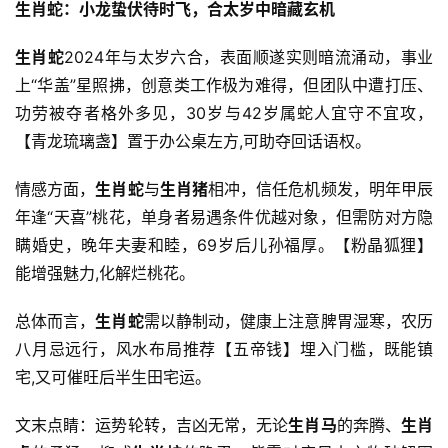
生肖蛇：小龙蛰伏待时飞，合太岁中暗藏玄机
生肖蛇
2024年与太岁六合，表面顺遂实则暗流涌动，事业
上“华盖”星照拂，创意类工作极为难得，但团队中遭打压、
功劳被夺者格外多见，30岁与42岁属蛇人宜守不宜攻，
【青龙琉璃盏】置于办公桌左方,可助夺回话语权。
情感方面，
生肖蛇
与
生肖猪
相冲，信任危机频发，明年甲辰
年逢“天喜”桃花，单身者易遇条件优越对象，但需防对方隐
瞒婚史，晚年夫妻和睦，69岁后儿孙福厚。【粉晶狐狸】
能增强魅力,化解烂桃花。
总体而言，
生肖蛇
需以静制动，健康上注意脾胃湿寒，农历
八月忌远行，风水布局推荐【五帝钱】埋入门槛，既能镇
宅,又可催旺后半生田宅运。
文末点睛：运势轮转，吉凶无常，无论
生肖马
的奔腾、
生肖