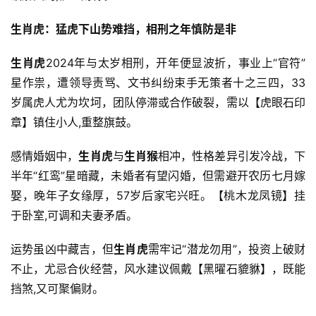
生肖虎：猛虎下山势难挡，相刑之年慎防是非
生肖虎
2024年与太岁相刑，开年便显波折，事业上“官符”
星作祟，遭领导责骂、文书纠纷束手无策者十之三四，33
岁属虎人尤为坎坷，团队停滞或合作破裂，需以【虎眼石印
章】镇住小人,重整旗鼓。
感情婚姻中，
生肖虎
与
生肖猴
相冲，性格差异引发冷战，下
半年“红鸾”星暗藏，未婚者有望闪婚，但需避开农历七月嫁
娶，晚年子女缘厚，57岁后家宅兴旺。【桃木龙凤镜】挂
于卧室,可调和夫妻矛盾。
运势虽凶中藏吉，但
生肖虎
需牢记“潜龙勿用”，投资上破财
不止，尤忌合伙经营，风水建议佩戴【黑曜石貔貅】，既能
挡煞,又可聚偏财。