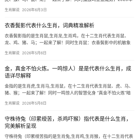
运势吉凶参半 擂鼓鸣金,原指古代战场上的号令之声，象征勇猛与权
生肖解说
2026年6月3日
威，在生肖文化中，生肖虎正是这一意象的化身，虎为百兽之王，
天生自带震慑力
衣香鬓影代表什么生肖，词典精准解析
衣香鬓影指的是生肖鼠,生肖龙,生肖鸡，在十二生肖代表生肖鼠、
龙、鸡、猪、马；一起来了解！同时生肖鼠：衣香鬓影中的机敏象
征 “衣香鬓影”常形容繁华场合中人的优雅姿态，而生肖鼠恰是这份
生肖解说
2026年5月6日
玲珑剔透的化身，鼠年出生者天生嗅觉灵敏，能于浮华间捕捉机
遇，如古籍所言“
金，真金不怕火炼。一鸣惊人）是是代表什么生肖，成
语详尽解释
金指的是生肖虎,生肖马,生肖鼠，在十二生肖代表生肖鼠、虎、马、
猪、猴；一起来了解！同时一鸣惊人的智慧化身 “真金不怕火炼”暗
喻生肖鼠的机敏与韧性，鼠年出生者天生善于蛰伏，却在关键时刻
生肖解说
2026年5月6日
一鸣惊人，如同金子经烈火方显本色，2024甲辰龙年，生肖鼠与太
岁
守株待兔（印累绶苦，杀鸡吓猴）指代表是什么生肖，
完美解析呈现
守株待兔（印累绶苦指的是生肖兔,生肖鸡,生肖猴，在十二生肖代表