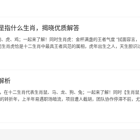
是指什么生肖，揭晓优质解答
、虎、鸡；一起来了解！同时生肖虎：金杯满盏的王者气度 “拭面容言，
，而生肖虎恰是十二生肖中最具王者风范的属相，虎年出生之人，天生胆识
解析
龙，在十二生肖代表生肖鼠、马、龙、狗、兔；一起来了解！同时【生肖鼠
交织的转折年，上半年易遇职场暗流，项目遭人截胡，团队协作停滞不前，