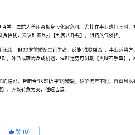
生存哲学，属蛇人善用柔韧身段化解危机，尤其在事业遭打压时，
资莫贪快钱，建议卧室悬挂【九宫八卦镜】，阻挡煞气侵扰。
手无策，但30岁前婚配生肖牛者，反能“珠联璧合”，事业运势方
”星动，外派或转岗反成机遇，催旺运势可佩戴【黑曜石手串】，
蛇的隐忍，皆暗合“厌难折冲”的精髓，破解流年不利，首重风水
镜】，方能转危为安，催旺吉运。
赞
(0)