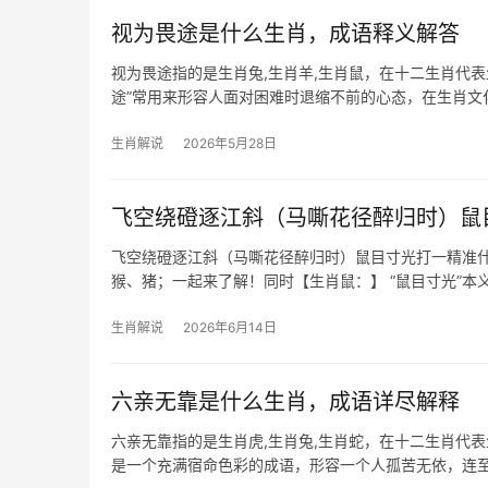
视为畏途是什么生肖，成语释义解答
视为畏途指的是生肖兔,生肖羊,生肖鼠，在十二生肖代
途”常用来形容人面对困难时退缩不前的心态，在生肖
易犹豫；生肖
生肖解说
2026年5月28日
飞空绕磴逐江斜（马嘶花径醉归时）鼠
飞空绕磴逐江斜（马嘶花径醉归时）鼠目寸光打一精准什
猴、猪；一起来了解！同时【生肖鼠：】 “鼠目寸光”本
并存：下半年易因判断失误破财不止，尤其29岁至51岁
生肖解说
2026年6月14日
六亲无靠是什么生肖，成语详尽解释
六亲无靠指的是生肖虎,生肖兔,生肖蛇，在十二生肖代表
是一个充满宿命色彩的成语，形容一个人孤苦无依，连