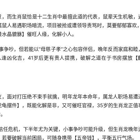
深意，而生肖鼠恰是十二生肖中最擅此道的代表，鼠辈天生机敏，
属鼠人易遇职场暗流，项目被抢或遭领导责骂时，莫要郁郁寡欢，
黄水晶貔貅】催旺人缘，化解小人。
事争吵，但若能以“母慈子孝”之心包容伴侣，晚年反而家庭和睦
逢凶化吉，41岁后更有贵人提携，破解之道在于书房摆放【
威仪，面对打压绝不束手就擒，明年龙年本命年，属龙人职场易遭
龙龟摆件】，既能化解是非，又可催旺官禄，35岁的生肖龙正值
力。
致信任危机，下半年尤为关键，小事争吵可能升级，但生肖龙晚年
厚，若要破解当前困局，可随身携带【五帝钱】，平衡五行气场。