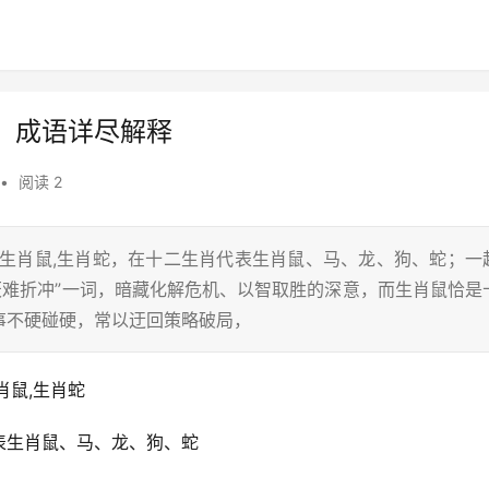
，成语详尽解释
•
阅读 2
,生肖鼠,生肖蛇，在十二生肖代表生肖鼠、马、龙、狗、蛇；一
厌难折冲”一词，暗藏化解危机、以智取胜的深意，而生肖鼠恰是
事不硬碰硬，常以迂回策略破局，
肖鼠,生肖蛇
表生肖鼠、马、龙、狗、蛇