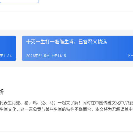
十死一生打一准确生肖，已答释义精选
午11:14
2026年5月5日 下午11:15
下
析
代表生肖蛇、猪、鸡、兔、马；一起来了解！同时在中国传统文化中,\”徐
至生肖文化，这一意象竟与某些生肖的特性不谋而合，本文将为君解读其中