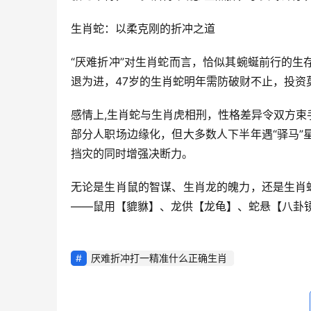
生肖蛇：以柔克刚的折冲之道
“厌难折冲”对生肖蛇而言，恰似其蜿蜒前行的
退为进，47岁的生肖蛇明年需防破财不止，投
感情上,生肖蛇与生肖虎相刑，性格差异令双方束
部分人职场边缘化，但大多数人下半年遇“驿马
挡灾的同时增强决断力。
无论是生肖鼠的智谋、生肖龙的魄力，还是生肖
——鼠用【貔貅】、龙供【龙龟】、蛇悬【八卦
厌难折冲打一精准什么正确生肖