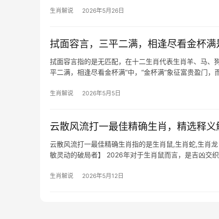
质尤为凸显这种
生肖解说
2026年5月26日
拭面容言，三平二满，相逢尽看金杯满
拭面容言指的是无匹配，在十二生肖代表生肖羊、马、狗
平二满，相逢尽看金杯满”中，“金杯满”象征富贵盈门
生肖解说
2026年5月5日
云散风流打一最佳精确生肖，精选释义
云散风流打一最佳精确生肖指的是生肖鼠,生肖蛇,生肖
敏灵动的破局者】 2026年对于生肖鼠而言，是吉凶
29岁至41岁者需警惕领导莫
生肖解说
2026年5月12日