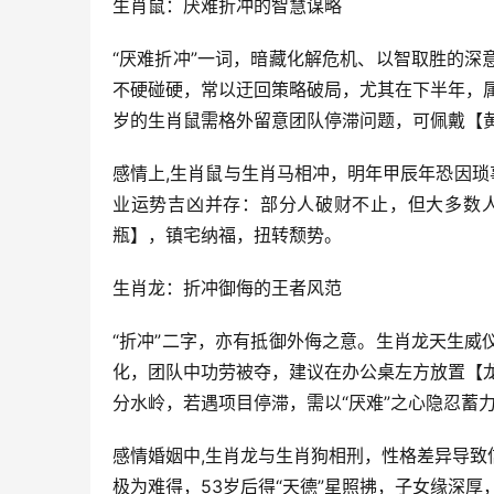
生肖鼠：厌难折冲的智慧谋略
“厌难折冲”一词，暗藏化解危机、以智取胜的
不硬碰硬，常以迂回策略破局，尤其在下半年，
岁的生肖鼠需格外留意团队停滞问题，可佩戴【
感情上,生肖鼠与生肖马相冲，明年甲辰年恐因琐
业运势吉凶并存：部分人破财不止，但大多数人
瓶】，镇宅纳福，扭转颓势。
生肖龙：折冲御侮的王者风范
“折冲”二字，亦有抵御外侮之意。生肖龙天生
化，团队中功劳被夺，建议在办公桌左方放置【
分水岭，若遇项目停滞，需以“厌难”之心隐忍蓄
感情婚姻中,生肖龙与生肖狗相刑，性格差异导
极为难得，53岁后得“天德”星照拂，子女缘深