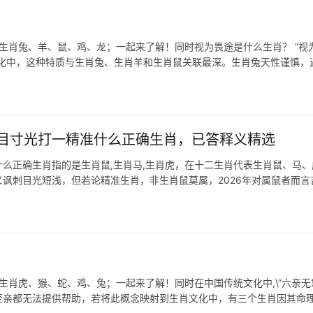
表生肖兔、羊、鼠、鸡、龙；一起来了解！同时视为畏途是什么生肖？ “视
文化中，这种特质与生肖兔、生肖羊和生肖鼠关联最深。生肖兔天性谨慎，
目寸光打一精准什么正确生肖，已答释义精选
么正确生肖指的是生肖鼠,生肖马,生肖虎，在十二生肖代表生肖鼠、马、
义讽刺目光短浅，但若论精准生肖，非生肖鼠莫属，2026年对属鼠者而言
者，职场
生肖虎、猴、蛇、鸡、兔；一起来了解！同时在中国传统文化中,\”六亲无靠
至亲都无法提供帮助，若将此概念映射到生肖文化中，有三个生肖因其命