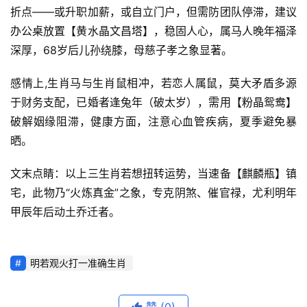
折点——或升职加薪，或自立门户，但需防团队停滞，建议
办公桌放置【黄水晶文昌塔】，稳固人心，属马人晚年福泽
深厚，68岁后儿孙绕膝，母慈子孝之象显著。
感情上,生肖马与生肖鼠相冲，若恋人属鼠，莫大矛盾多源
于财务支配，已婚者逢兔年（破太岁），需用【粉晶鸳鸯】
破解姻缘阻滞，健康方面，注意心血管疾病，夏季避免暴
晒。
文末点睛：以上三生肖若想扭转运势，当速备【麒麟瓶】镇
宅，此物乃“火炼真金”之象，专克阴煞、催官禄，尤利明年
甲辰年后动土乔迁者。
明若观火打一准确生肖