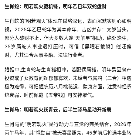
生肖蛇：明若观火藏机锋，明年乙巳年双蛇盘财
生肖蛇的“明若观火”体现在谋略深远，表面沉默实则心如明
镜，2025年乙巳蛇年为其本命年，吉凶并存：太岁当头，
部分人破财不止，但大多数人逢“天解星”相助，绝处逢生，
35岁属蛇人事业遭打压时，可借【黑曜石貔貅】催旺偏
财，尤其适合从事金融、法律行业者。
婚姻中,生肖蛇与生肖猪相冲，若配偶属猪，明年易因房产
投资或子女教育问题郁郁寡欢，未婚者与属鸡（三合）相遇
极为难得，可把握农历八月桃花运，健康方面，注意神经系
统衰弱，睡前佩戴【五帝钱】可安神聚气。
生肖马：明若观火跃青云，后半生驿马星动开新局
生肖马的“明若观火”是行动力与直觉的完美结合，2026年
丙午马年，其“禄勋宫”被天喜星照亮，45岁前后将遇事业转