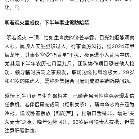
猪、马
明若观火显威仪，下半年事业需防暗箭
“明若观火”一词，恰如生肖虎的锋芒毕露，目光如炬能洞察
人心，属虎人天生胆识过人，行事雷厉风行，但2024年甲
辰龙年，其事业宫受“指背星”干扰，极易遭小人背后中伤，
尤其是下半年农历七月至九月，团队协作项目恐被他人抢
功，领导临时责骂之事频发，职场边缘化风险极大，29岁
和41岁的属虎人，需格外警惕合同漏洞或资金链断裂问题。
感情上,生肖虎与生肖猴相冲，已婚者易因性格强势爆发信
任危机，若伴侣属蛇或马（相刑关系），琐事争吵将升级为
冷战，建议卧室摆放【铜葫芦】，化解口舌是非，增进“夫
荣妻贵”之象，晚年运势回升，50岁后可得贵人提携，但需
注意肝胆健康。