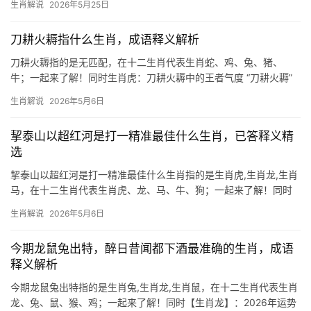
生肖解说
2026年5月25日
生肖牛地支属丑，生肖马地支属午，丑午相害，故民间以此喻指“费
力不讨
刀耕火耨指什么生肖，成语释义解析
刀耕火耨指的是无匹配，在十二生肖代表生肖蛇、鸡、兔、猪、
牛；一起来了解！同时生肖虎：刀耕火耨中的王者气度 “刀耕火耨”
原指原始农耕方式，但引申为开拓进取的象征，在十二生肖中，生
生肖解说
2026年5月6日
肖虎最契合这一精神——虎啸山林，开疆拓土，天生具备领袖风
范，
挈泰山以超红河是打一精准最佳什么生肖，已答释义精
选
挈泰山以超红河是打一精准最佳什么生肖指的是生肖虎,生肖龙,生肖
马，在十二生肖代表生肖虎、龙、马、牛、狗；一起来了解！同时
生肖虎：猛虎出山，势不可挡 “挈泰山以超红河”暗喻力量超凡、志
生肖解说
2026年5月6日
向远大，这与生肖虎的王者气概不谋而合，虎为百兽之长，五行属
木，象征勇猛与机遇，2025乙巳蛇年，生
今期龙鼠兔出特，醉日昔闻都下酒最准确的生肖，成语
释义解析
今期龙鼠兔出特指的是生肖兔,生肖龙,生肖鼠，在十二生肖代表生肖
龙、兔、鼠、猴、鸡；一起来了解！同时【生肖龙】：2026年运势