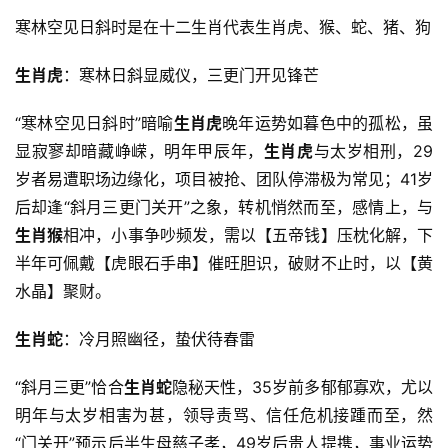
寒林空见日斜时是在十二生肖代表生肖虎、猴、蛇、猪、狗
生肖虎
：寒林日斜显威仪，三更门开见锋芒
“寒林空见日斜时”暗喻
生肖虎
晚年运势如暮色中的孤松，虽
显寂寥却暗藏峥嵘，明年甲辰年，
生肖虎
与太岁相刑，29
岁者易遭职场边缘化，项目被抢、团队停滞极为常见；41岁
后却逢“斜月三更门关开”之象，转机悄然而至，感情上，与
生肖猴
相冲，小事争吵频发，需以【五帝钱】压枕化解，下
半年可佩戴【虎眼石手串】催旺胆识，破财不止时，以【黄
水晶】聚财。
生肖蛇
：冷月照幽径，蛰伏待春雷
“斜月三更”恰合
生肖蛇
隐秘天性，35岁前多郁郁寡欢，尤以
明年与太岁相害为甚，领导责骂、信任危机接踵而至，然
“门关开”预示后半生母慈子孝，49岁后贵人提携，事业运势