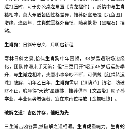
遭打压时，可于办公桌左角置【青龙摆件】，感情中与
生肖
猪
相冲，莫大矛盾皆因性格差异，推荐卧室悬挂【九鱼图】
增缘，逢凶年，
生肖蛇
需格外谨慎，随身携带【黑曜石】挡
煞。
生肖狗
：日斜守忠义，月明启新程
寒林日斜之景,恰似
生肖狗
中年困顿，33岁易遇职场边缘
化，团队停滞束手无策；但“三更门开”昭示45岁后运势攀
升，与
生肖龙
相冲，夫妻小事争吵不断，可佩戴【红绳转运
珠】破解，明年乙巳年，
生肖狗
需以【铜葫芦】镇宅，防破
财不止，晚年得“天德”星照拂，推荐供奉【文昌塔】助子孙
学业，事业运势增强者，宜在东南位摆放【金蟾吐钱】。
破解之道：吉凶并存，催旺为先
三生肖吉凶各异,然破解之道相通。
生肖虎
重魄力，
生肖蛇