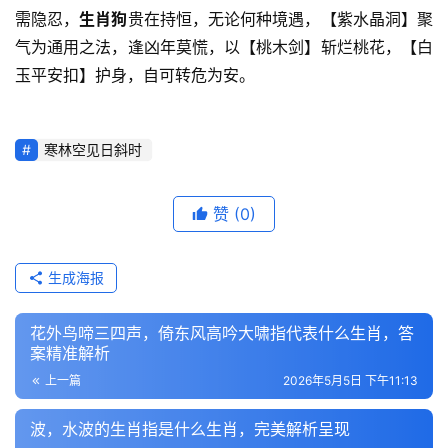
需隐忍，
生肖狗
贵在持恒，无论何种境遇，【紫水晶洞】聚
气为通用之法，逢凶年莫慌，以【桃木剑】斩烂桃花，【白
玉平安扣】护身，自可转危为安。
寒林空见日斜时
赞
(0)
生成海报
花外鸟啼三四声，倚东风高吟大啸指代表什么生肖，答
案精准解析
上一篇
2026年5月5日 下午11:13
波，水波的生肖指是什么生肖，完美解析呈现