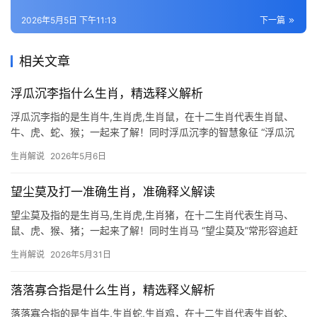
2026年5月5日 下午11:13
下一篇
相关文章
浮瓜沉李指什么生肖，精选释义解析
浮瓜沉李指的是生肖牛,生肖虎,生肖鼠，在十二生肖代表生肖鼠、
牛、虎、蛇、猴；一起来了解！同时浮瓜沉李的智慧象征 “浮瓜沉
李”这一成语，原指夏日消暑的闲适场景，但在生肖文化中，却暗藏
生肖解说
2026年5月6日
玄机，若问它代表哪个生肖，答案非生肖鼠莫属，鼠性机敏，善借
势而为，如同浮
望尘莫及打一准确生肖，准确释义解读
望尘莫及指的是生肖马,生肖虎,生肖猪，在十二生肖代表生肖马、
鼠、虎、猴、猪；一起来了解！同时生肖马 “望尘莫及”常形容追赶
不上，而十二生肖中唯有生肖马以速度著称，古人云“马踏飞燕”，生
生肖解说
2026年5月31日
肖马天生具有一骑绝尘的爆发力，他人只能望其背影，2026年对生
肖马而
落落寡合指是什么生肖，精选释义解析
落落寡合指的是生肖牛,生肖蛇,生肖鸡，在十二生肖代表生肖蛇、