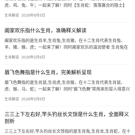
虎、鸡、兔、牛；一起来了解！同时【生肖蛇：落落寡合的隐士】
所谓“落落寡合”，指的正是生肖蛇，蛇性孤高，常独行于草丛暗处，
生肖解说
2026年6月5日
恰如命理中“曲直难合”之象，2026年对蛇人而言极为关键，尤其是
下半年
阖家欢乐指什么生肖，准确释义解读
阖家欢乐指的是生肖羊,生肖兔,生肖猪，在十二生肖代表生肖兔、
羊、猪、猴、虎；一起来了解！同时阖家欢乐的温润使者 生肖兔在
传统文化中象征和谐与安宁，如同月光般柔和，天生具备凝聚家庭
生肖解说
2026年5月6日
的力量，古语云“兔跃春庭，家宅兴旺”，属兔人常以细腻情感维系亲
情，下半年若
眉飞色舞指是什么生肖，完美解析呈现
眉飞色舞指的是生肖鼠,生肖虎,生肖猴，在十二生肖代表生肖鼠、
虎、猴、马、蛇；一起来了解！同时“眉飞色舞”常用来形容人得意兴
奋的神态，而在十二生肖中，生肖鼠最契合这一特质，鼠目寸光却
生肖解说
2026年5月6日
精于算计，遇事总能“眉飞色舞”地抢占先机，古籍《玉匣记》有云：
“鼠咬天开
三三上下左右好,竿头钓丝长文馀是什么生肖，全面释义
剖析
三三上下左右好,竿头钓丝长文馀指的是生肖兔,生肖龙,生肖蛇，在十