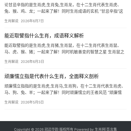
论甘忌辛指的是生肖虎,生肖兔,生肖龙，在十二生肖代表生肖虎、
兔、猴、鸡、龙；一起来了解！同时生肖成语的玄机 “甘忌辛指”这
一成语，乍看晦涩难懂，实则暗藏生肖玄机，在传统命理中，“甘”对
生肖解说
2026年6月7日
应五行之土，象征包容；“忌辛”则暗指与“辛”相冲的属相，结合地支
相克
能近取譬指什么生肖，成语释义解析
能近取譬指的是生肖虎,生肖猪,生肖鼠，在十二生肖代表生肖鼠、
马、虎、猴、猪；一起来了解！同时机敏善变的智慧之星 生肖鼠之
人天生聪慧，善于在困境中寻得生机，2026年对属鼠者而言极为关
生肖解说
2026年6月3日
键，下半年可能遭遇事业上的“暗流涌动”，项目被抢或团队停滞的情
况频发，
顽廉懦立指是代表什么生肖，全面释义剖析
顽廉懦立指指的是生肖虎,生肖马,生肖狗，在十二生肖代表生肖虎、
马、狗、兔、羊；一起来了解！同时顽廉懦立的王者风范 “顽廉懦
立”出自《孟子》，形容人在困境中坚守节操、懦弱者亦能奋起，这
生肖解说
2026年5月5日
与生肖虎的象征意义高度契合——虎为百兽之王，天生具有震慑力
与领导力，20
Copyright © 2026 冠迈华韵 版权所有 Powered by
生肖网
|
吾言集