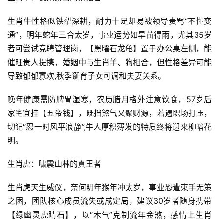
生肖牛性格似铁犁深耕，耐力十足却易被领导责骂“不懂变
通”，明年蛇年三合太岁，事业运势如旱苗得雨，尤其35岁
者可尝试竞聘管理岗，【黑曜石龙龟】置于办公桌左侧，能
催旺贵人提携，婚姻中与生肖羊、狗相合，但性格差异可能
导致郁郁寡欢,秋季诞育子女可调和夫妻关系。
晚年健康需防脾胃湿寒，农历腊月格外注意饮食，57岁后
家宅宜挂【五帝钱】，既挡煞气又聚财源，若遇职场打压，
切记“忍一时风平浪静”,牛人厚积薄发的特质终将迎来柳暗花
明。
生肖虎：啸震山林的真王者
生肖虎天生威仪，奈何明年猴年冲太岁，事业恐遭束手无策
之困，团队核心成员流失或成定局，建议30岁者随身携带
【绿幽灵虎睛石】，以“木气”克制流年金煞，感情上生肖