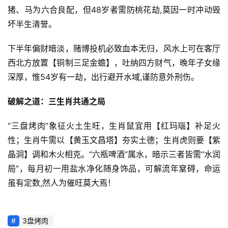
猪、马为六合良配，但48岁者需防桃花劫,莫因一时冲动毁
坏半生清誉。
下半年偏财暗淡，赌博投机必致血本无归，风水上可在客厅
西北方放置【铜制三足金蟾】，吐纳四方财气，晚年子女缘
深厚，惟54岁有一劫，出行避开水域,谨防意外刑伤。
破解之道：三生肖共通之局
“三盘烤肉”象征火土生旺，生肖鼠宜用【红玛瑙】补足火
性；生肖牛需以【黄玉文昌塔】夯实土德；生肖虎则要【紫
晶洞】调和木火相克。“六瓶啤酒”属水，暗示三者皆需“水润
局”，每月初一用盐水净化随身饰品，可解流年窒碍，命运
虽有定数,然人为催旺莫大焉！
3盘烤肉