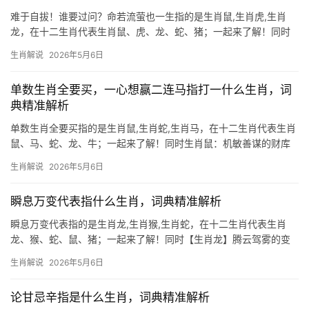
难于自拔！谁要过问？命若流萤也一生指的是生肖鼠,生肖虎,生肖
龙，在十二生肖代表生肖鼠、虎、龙、蛇、猪；一起来了解！同时
生肖鼠：命若流萤的智慧化身 “命若流萤也一生”这句充满诗意的谶
生肖解说
2026年5月6日
语，恰似生肖鼠的命运写照，萤火微弱却执着，正如鼠辈虽居十二
生肖之末，却以机敏灵动闻名，古籍有云：“
单数生肖全要买，一心想赢二连马指打一什么生肖，词
典精准解析
单数生肖全要买指的是生肖鼠,生肖蛇,生肖马，在十二生肖代表生肖
鼠、马、蛇、龙、牛；一起来了解！同时生肖鼠：机敏善谋的财库
守护者 民间素有“单数生肖鼠全要买”的说法，尤其下半年金水相生
生肖解说
2026年5月6日
之时，属鼠人易遇偏财机遇，29岁者若逢“二连马”流年（即午马年
接续出现），需
瞬息万变代表指什么生肖，词典精准解析
瞬息万变代表指的是生肖龙,生肖猴,生肖蛇，在十二生肖代表生肖
龙、猴、蛇、鼠、猪；一起来了解！同时【生肖龙】腾云驾雾的变
局之王 所谓“瞬息万变”，在十二生肖中最贴切的莫过于生肖龙，龙
生肖解说
2026年5月6日
能潜渊、能飞天，其运势如风云变幻，往往一日千里，2024甲辰龙
年，生肖龙将迎
论甘忌辛指是什么生肖，词典精准解析