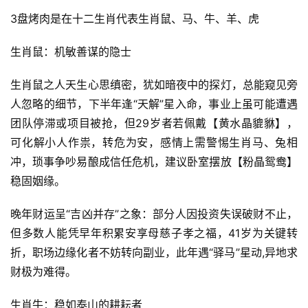
3盘烤肉是在十二生肖代表生肖鼠、马、牛、羊、虎
生肖鼠：机敏善谋的隐士
生肖鼠之人天生心思缜密，犹如暗夜中的探灯，总能窥见旁
人忽略的细节，下半年逢“天解”星入命，事业上虽可能遭遇
团队停滞或项目被抢，但29岁者若佩戴【黄水晶貔貅】，
可化解小人作祟，转危为安，感情上需警惕生肖马、兔相
冲，琐事争吵易酿成信任危机，建议卧室摆放【粉晶鸳鸯】
稳固姻缘。
晚年财运呈“吉凶并存”之象：部分人因投资失误破财不止，
但多数人能凭早年积累安享母慈子孝之福，41岁为关键转
折，职场边缘化者不妨转向副业，此年遇“驿马”星动,异地求
财极为难得。
生肖牛：稳如泰山的耕耘者