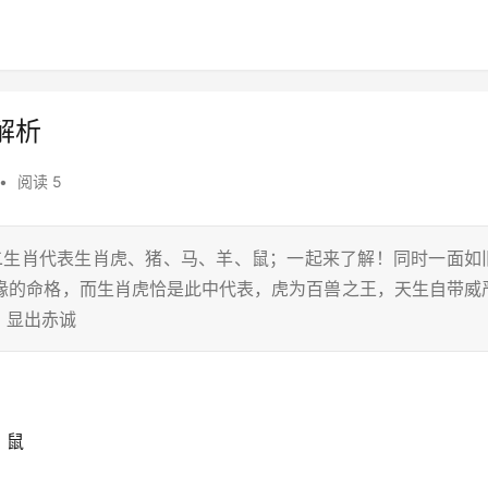
解析
•
阅读 5
十二生肖代表生肖虎、猪、马、羊、鼠；一起来了解！同时一面如
投缘的命格，而生肖虎恰是此中代表，虎为百兽之王，天生自带威
，显出赤诚
、鼠