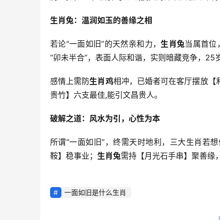
生肖兔：温润如玉的善缘之相
若论“一面如旧”的天然亲和力，
生肖兔
当属首位
“卯未半合”，表面人际和谐，实则暗藏竞争，25
感情上需防
生肖鸡
相冲，已婚者可在客厅摆放【
贵竹】六支最佳,能引文昌贵人。
破解之道：风水为引，心性为本
所谓“一面如旧”，终需天时地利，三大生肖若
鞍】稳事业；
生肖兔
需持【月光石手串】聚善缘
一面如旧是什么生肖