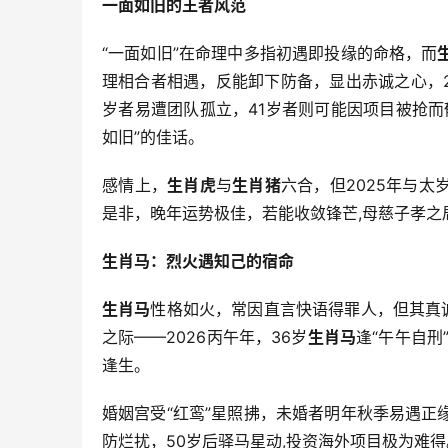
一面如旧的王者风范
“一面如旧”在命理中多指初遇即投缘的命格，而
理相合者相遇，反能卸下防备，显出赤诚之心，2
岁者易遭团队孤立，41岁者则可能因项目被抢
如旧”的佳话。
感情上，
生肖虎
与
生肖猪
六合，但2025年与
是非，晚年运势极佳，若能收敛锋芒,母慈子孝之
生肖马：烈火遇知己的宿命
生肖马
性格如火，常因直言快语得罪人，但其真
之际——2026丙午年，36岁
生肖马
逢“午午自刑
逢生。
婚姻宫受“红鸾”星照拂，未婚者明年秋季易遇正
防烂扰，50岁后驿马星动,投资海外项目极为难得