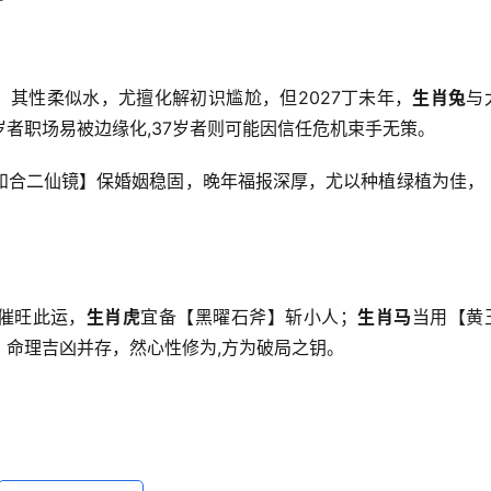
，其性柔似水，尤擅化解初识尴尬，但2027丁未年，
生肖兔
与
岁者职场易被边缘化,37岁者则可能因信任危机束手无策。
和合二仙镜】保婚姻稳固，晚年福报深厚，尤以种植绿植为佳，
想催旺此运，
生肖虎
宜备【黑曜石斧】斩小人；
生肖马
当用【黄
，命理吉凶并存，然心性修为,方为破局之钥。