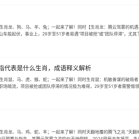
表生肖龙、狗、马、羊、兔；一起来了解！同时【生肖龙：腾云驾雾的机遇
山车般起伏，事业上，29岁至51岁者易遇“项目被抢”或“团队停滞”，尤其
指代表是什么生肖，成语释义解析
表生肖鼠、马、虎、猴、蛇；一起来了解！同时生肖鼠：机敏善谋的破局者
职场暗流，项目被抢或团队停滞的情况极为难得，29岁至51岁者需警惕
生肖龙、马、鸡、蛇、羊；一起来了解！同时天翻地覆的腾飞之兆 “天翻地
征颠覆与新生，其腾云驾雾之姿恰似天地倒转，2024甲辰龙年将至，生