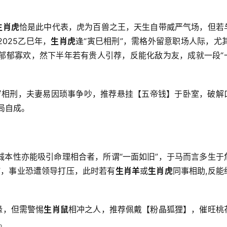
生肖虎
恰是此中代表，虎为百兽之王，天生自带威严气场，但若
025乙巳年，
生肖虎
逢“寅巳相刑”，需格外留意职场人际，尤其
而郁郁寡欢，然下半年若有贵人引荐，反能化敌为友，成就一段“
太岁相刑，夫妻易因琐事争吵，推荐悬挂【五帝钱】于卧室，破解
局自成。
诚本性亦能吸引命理相合者，所谓“一面如旧”，于马而言多生于
”，事业恐遭领导打压，此时若有
生肖羊
或
生肖虎
同事相助,反能
缘，但需警惕
生肖鼠
相冲之人，推荐佩戴【粉晶狐狸】，催旺桃
。