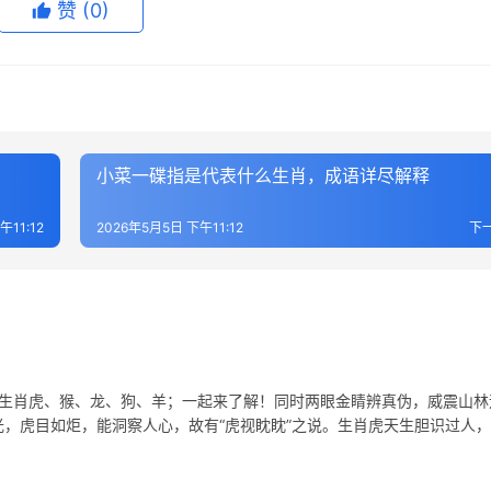
赞
(0)
小菜一碟指是代表什么生肖，成语详尽解释
午11:12
2026年5月5日 下午11:12
下
表生肖虎、猴、龙、狗、羊；一起来了解！同时两眼金睛辨真伪，威震山林
光，虎目如炬，能洞察人心，故有“虎视眈眈”之说。生肖虎天生胆识过人