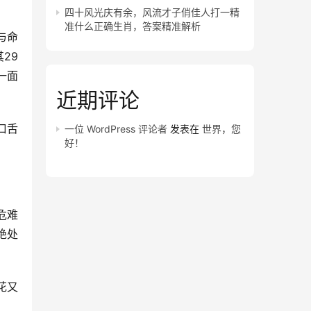
四十风光庆有余，风流才子俏佳人打一精
准什么正确生肖，答案精准解析
与命
29
一面
近期评论
口舌
一位 WordPress 评论者
发表在
世界，您
好！
危难
绝处
花又