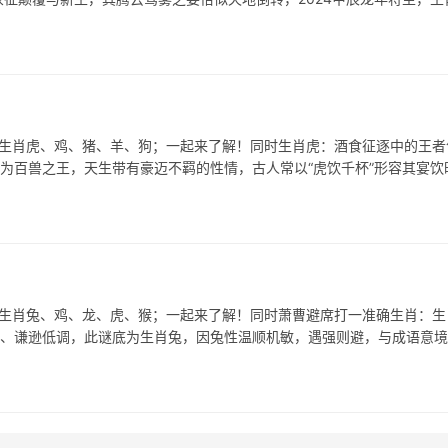
表生肖虎、鸡、猪、羊、狗；一起来了解！同时生肖虎：酒食征逐中的王者
虎为百兽之王，天生带有豪迈不羁的性情，古人常以“虎饮千杯”形容其宴饮
表生肖兔、鸡、龙、虎、猴；一起来了解！同时萧曹避席打一准确生肖：生
贤、谦逊低调，此谜底为生肖兔，因兔性温顺机敏，遇强则避，与成语意