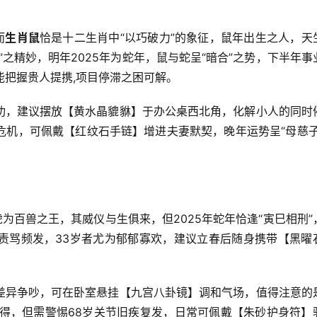
而
生肖鼠
恰是十二生肖中“以巧破力”的象征，鼠年出生之人，天
之精妙，明年2025年为蛇年，鼠与蛇呈“暗合”之势，下半年事
若能把握贵人提携,项目停滞之困可解。
功，建议摆放【黄水晶貔貅】于办公桌西北角，化解小人的同时
危机，可佩戴【红纹石手链】增进夫妻默契，晚年运势呈“母慈子
为百兽之王，其威仪与生俱来，但2025年蛇年恰逢“寅巳相刑”
责骂频发，33岁者尤为郁郁寡欢，建议立春后随身携带【黑曜
差异争吵，可在卧室悬挂【九宫八卦镜】调和气场，值得注意的
难得，但需警惕68岁关节旧疾复发，日常可佩戴【朱砂护身符】