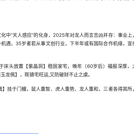
化中“天人感应”的化身，2025年对龙人而言吉凶并存：事业上
外机遇，35岁者若从事文创行业，下半年或有国际合作机缘，宜
于床头放置【紫晶洞】稳固家宅，晚年（60岁后）福报深厚，
田玉龙佩】，既镇宅旺运,又防破财不止之虞。
钱】挂于门楣，鼠人重智、虎人重势、龙人重和，三者各得其所