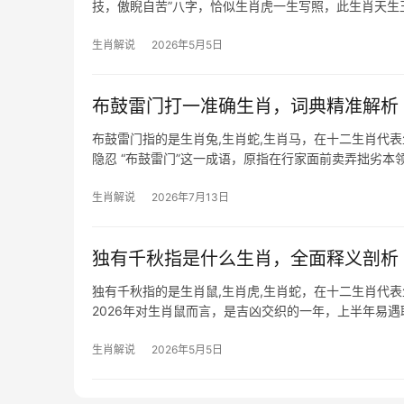
技，傲睨自苦”八字，恰似生肖虎一生写照，此生肖天生王
用兵强势
生肖解说
2026年5月5日
布鼓雷门打一准确生肖，词典精准解析
布鼓雷门指的是生肖兔,生肖蛇,生肖马，在十二生肖代
隐忍 “布鼓雷门”这一成语，原指在行家面前卖弄拙劣
如鼓，遇险则
生肖解说
2026年7月13日
独有千秋指是什么生肖，全面释义剖析
独有千秋指的是生肖鼠,生肖虎,生肖蛇，在十二生肖代
2026年对生肖鼠而言，是吉凶交织的一年，上半年易
部分人可能
生肖解说
2026年5月5日