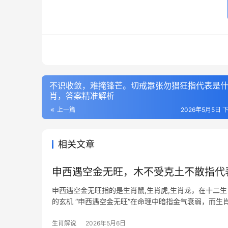
不识收敛，难掩锋芒。切戒嚣张勿猖狂指代表是
肖，答案精准解析
上一篇
2026年5月5日 下
相关文章
申西遇空金无旺，木不受克土不散指代
申西遇空金无旺指的是生肖鼠,生肖虎,生肖龙，在十二
的玄机 “申西遇空金无旺”在命理中暗指金气衰弱，而生
需警惕“破财
生肖解说
2026年5月6日