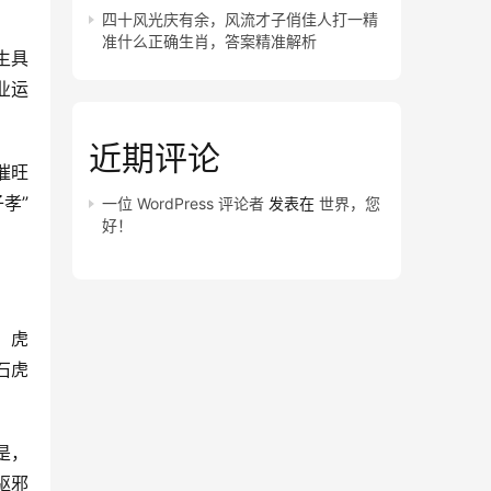
四十风光庆有余，风流才子俏佳人打一精
准什么正确生肖，答案精准解析
生具
业运
近期评论
催旺
孝”
一位 WordPress 评论者
发表在
世界，您
好！
，虎
石虎
是，
驱邪