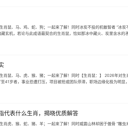
生肖鼠、马、鸡、蛇、狗；一起来了解！同时冰炭不投的机敏智者 “冰炭不
暗藏玄机，若论与此成语最契合的生肖鼠，恰如那冰中藏火、炭里含水的
实
生肖鼠、马、虎、猴、猪；一起来了解！同时【生肖鼠：】 2026年对生
9岁至41岁者，事业恐遭打压，项目被抢或团队停滞，职场边缘化极为明显
指代表什么生肖，揭晓优质解答
表生肖虎、猴、蛇、猪、羊；一起来了解！同时威震山林却困于傲骨 “雕虫