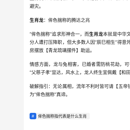
避灾。
生肖龙
：侔色揣称的腾达之兆
“侔色揣称”追求形神合一，而
生肖龙
本就是中华文
分人遭打压降职，但大多数人因“辰巳相生”得意
房摆放【青龙琉璃摆件】助运。
情感方面，龙与兔相害，已婚者需防桃花劫，可
“父慈子孝”显达，风水上，龙人终生宜佩戴【和
破解指引：无论属相，流年不利时皆可请【五帝
为“侔色揣称”真谛。
侔色揣称指代表是什么生肖