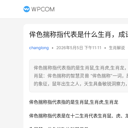
侔色揣称指代表是什么生肖，成
changlong
•
2026年5月5日 下午11:11
•
生肖解说
侔色揣称指代表指的是生肖鼠,生肖虎,生肖
肖鼠：侔色揣称的智慧灵兽 “侔色揣称”一词
的象征，鼠年出生之人，天生具备敏锐洞察力
侔色揣称指代表指的是生肖鼠,生肖虎,生肖龙
侔色揣称指代表是在十二生肖代表生肖鼠、虎、