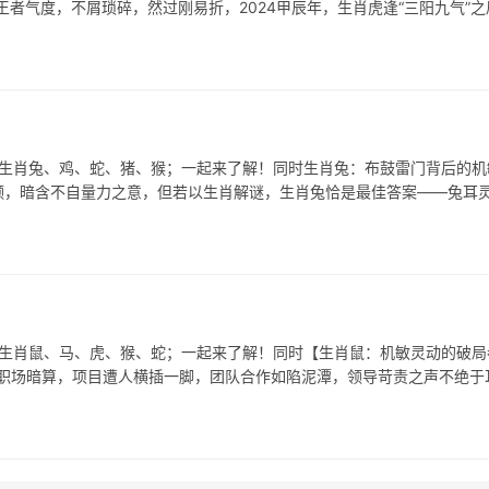
者气度，不屑琐碎，然过刚易折，2024甲辰年，生肖虎逢“三阳九气”之
表生肖兔、鸡、蛇、猪、猴；一起来了解！同时生肖兔：布鼓雷门背后的机
本领，暗含不自量力之意，但若以生肖解谜，生肖兔恰是最佳答案——兔耳
表生肖鼠、马、虎、猴、蛇；一起来了解！同时【生肖鼠：机敏灵动的破局
遇职场暗算，项目遭人横插一脚，团队合作如陷泥潭，领导苛责之声不绝于