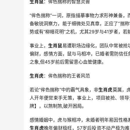
生肖鼠
：侔色揣称的智慧灵兽
“侔色揣称”一词，原指描摹事物力求形神兼备，
备敏锐洞察力，能于细微处见真章，正应了“揣称”
势或有“柳暗花明”之机，尤其29岁与41岁者，
事业上，
生肖鼠
易遭职场边缘化，团队中常被抢
偏财，感情方面，鼠与马相冲，已婚者需防信任
之象,但45岁前后需留意心血管健康。
生肖虎
：侔色揣称的王者风范
若论“侔色揣称”中的霸气具象，非
生肖虎
莫属，虎
人开年便觉束手无策，事业上，项目被抢、领导
牌】，以煞制煞,破开困局。
感情婚姻中，虎与猴相冲，未婚者明年易因性格
生肖虎
晚年偏财极旺，57岁后投资不动产极为