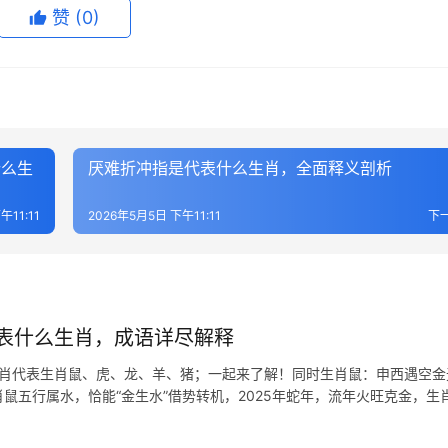
赞
(0)
什么生
厌难折冲指是代表什么生肖，全面释义剖析
午11:11
2026年5月5日 下午11:11
下
表什么生肖，成语详尽解释
生肖代表生肖鼠、虎、龙、羊、猪；一起来了解！同时生肖鼠：申西遇空金
肖鼠五行属水，恰能“金生水”借势转机，2025年蛇年，流年火旺克金，生