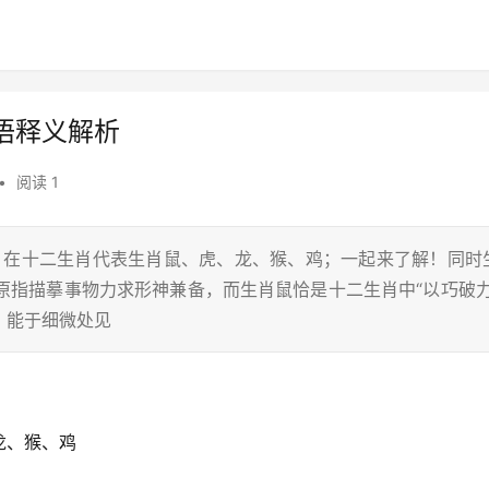
语释义解析
•
阅读 1
龙，在十二生肖代表生肖鼠、虎、龙、猴、鸡；一起来了解！同时
，原指描摹事物力求形神兼备，而生肖鼠恰是十二生肖中“以巧破力
，能于细微处见
龙、猴、鸡