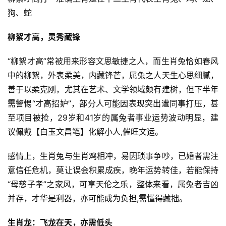
狗、蛇
柳絮才高，灵秀藏锋
“柳絮才高”常被用来形容文思敏捷之人，而生肖兔恰如春风
中的柳絮，外表柔美，内藏锋芒，属兔之人天生心思细腻，
善于以柔克刚，尤其在艺术、文学领域颇有建树，但下半年
需警惕“才高招妒”，部分人可能因表现突出遭同事打压，甚
至项目被抢，29岁和41岁的属兔者事业运势波动明显，建
议佩戴【白玉文昌笔】化解小人,催旺文运。
感情上，生肖兔与生肖鸡相冲，易因琐事争吵，已婚者需注
意信任危机，莫让误会积累成疾，晚年运势转佳，若能保持
“母慈子孝”之家风，可享天伦之乐，整体来看，属兔者吉凶
并存，才华是利器，亦可能成为负担,需懂得藏拙。
生肖龙：飞龙在天，亦需低头