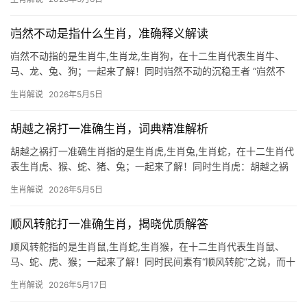
王者之风，2024甲辰年，生肖虎与太岁暗合，事业上易遇贵人提
携，尤其下半年“天解”
岿然不动是指什么生肖，准确释义解读
岿然不动指的是生肖牛,生肖龙,生肖狗，在十二生肖代表生肖牛、
马、龙、兔、狗；一起来了解！同时岿然不动的沉稳王者 “岿然不
动”一词，常用来形容稳如泰山、不可撼动的气势，而在十二生肖
生肖解说
2026年5月5日
中，生肖牛最能体现这一特质，牛自古便是勤劳与坚韧的象征，无
论风雨如何侵袭，
胡越之祸打一准确生肖，词典精准解析
胡越之祸打一准确生肖指的是生肖虎,生肖兔,生肖蛇，在十二生肖代
表生肖虎、猴、蛇、猪、兔；一起来了解！同时生肖虎：胡越之祸
的隐忍与爆发 “胡越之祸”典出古代边疆战乱，暗喻无端灾厄，若论
生肖解说
2026年5月5日
生肖象征，生肖虎最为贴切——虎踞山林本为霸主，却易遭暗箭中
伤，2024甲辰年，属虎
顺风转舵打一准确生肖，揭晓优质解答
顺风转舵指的是生肖鼠,生肖蛇,生肖猴，在十二生肖代表生肖鼠、
马、蛇、虎、猴；一起来了解！同时民间素有“顺风转舵”之说，而十
二生肖中，生肖鼠最擅此道，鼠性机敏，遇事善察风向，2026年逢
生肖解说
2026年5月17日
“天解”吉星入命，事业上可化解团队停滞之困，尤其29岁至51岁
者，若