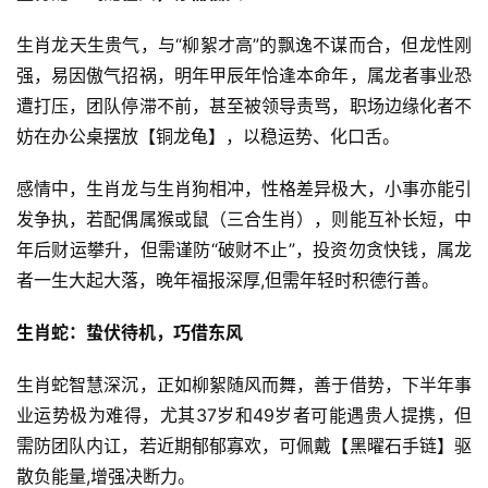
生肖龙天生贵气，与“柳絮才高”的飘逸不谋而合，但龙性刚
强，易因傲气招祸，明年甲辰年恰逢本命年，属龙者事业恐
遭打压，团队停滞不前，甚至被领导责骂，职场边缘化者不
妨在办公桌摆放【铜龙龟】，以稳运势、化口舌。
感情中，生肖龙与生肖狗相冲，性格差异极大，小事亦能引
发争执，若配偶属猴或鼠（三合生肖），则能互补长短，中
年后财运攀升，但需谨防“破财不止”，投资勿贪快钱，属龙
者一生大起大落，晚年福报深厚,但需年轻时积德行善。
生肖蛇：蛰伏待机，巧借东风
生肖蛇智慧深沉，正如柳絮随风而舞，善于借势，下半年事
业运势极为难得，尤其37岁和49岁者可能遇贵人提携，但
需防团队内讧，若近期郁郁寡欢，可佩戴【黑曜石手链】驱
散负能量,增强决断力。