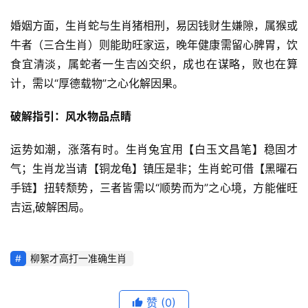
婚姻方面，生肖蛇与生肖猪相刑，易因钱财生嫌隙，属猴或
牛者（三合生肖）则能助旺家运，晚年健康需留心脾胃，饮
食宜清淡，属蛇者一生吉凶交织，成也在谋略，败也在算
计，需以“厚德载物”之心化解因果。
破解指引：风水物品点睛
运势如潮，涨落有时。生肖兔宜用【白玉文昌笔】稳固才
气；生肖龙当请【铜龙龟】镇压是非；生肖蛇可借【黑曜石
手链】扭转颓势，三者皆需以“顺势而为”之心境，方能催旺
吉运,破解困局。
柳絮才高打一准确生肖
赞
(0)