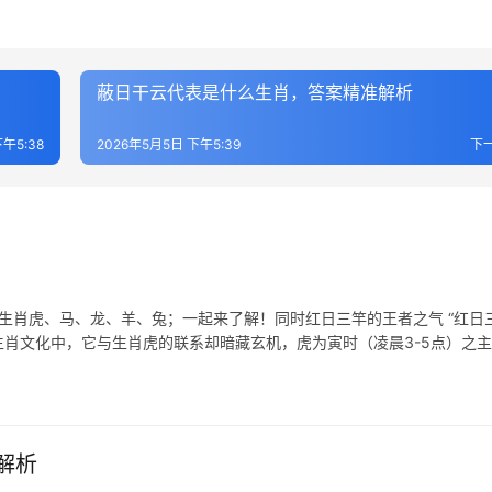
蔽日干云代表是什么生肖，答案精准解析
午5:38
2026年5月5日 下午5:39
下
生肖虎、马、龙、羊、兔；一起来了解！同时红日三竿的王者之气 “红日三
肖文化中，它与生肖虎的联系却暗藏玄机，虎为寅时（凌晨3-5点）之
解析