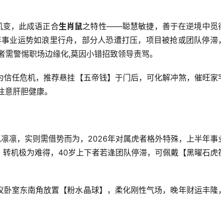
机变，此成语正合
生肖鼠
之特性——聪慧敏捷，善于在逆境中觅
年事业运势如浪里行舟，部分人恐遭打压，项目被抢或团队停滞
岁者需警惕职场边缘化,莫因小错招致领导责骂。
为信任危机，推荐悬挂【五帝钱】于门后，可化解冲煞，催旺家
注意肝胆健康。
凛凛，实则需借势而为，2026年对属虎者格外特殊，上半年事
，转机极为难得，40岁上下者若逢团队停滞，可佩戴【黑曜石虎
议卧室东南角放置【粉水晶球】，柔化刚性气场，晚年财运丰隆