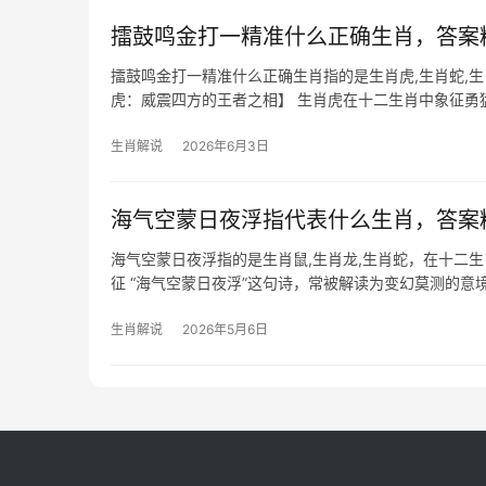
擂鼓鸣金打一精准什么正确生肖，答案
擂鼓鸣金打一精准什么正确生肖指的是生肖虎,生肖蛇,
虎：威震四方的王者之相】 生肖虎在十二生肖中象征勇
业如猛虎添翼，但下半年恐遭小人暗算
生肖解说
2026年6月3日
海气空蒙日夜浮指代表什么生肖，答案
海气空蒙日夜浮指的是生肖鼠,生肖龙,生肖蛇，在十二
征 “海气空蒙日夜浮”这句诗，常被解读为变幻莫测的
芒，又能抓住机遇，
生肖解说
2026年5月6日