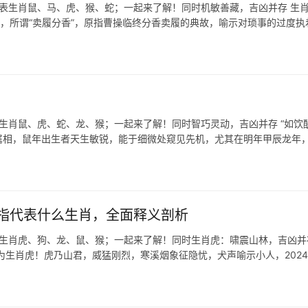
代表生肖鼠、马、虎、猴、蛇；一起来了解！同时机敏善藏，吉凶并存 生
结，所谓“卖履分香”，原指曹操临终分香卖履的典故，喻示对琐事的过度执
生肖鼠、虎、蛇、龙、猴；一起来了解！同时智巧灵动，吉凶并存 “如饮醍
属相，鼠年出生者天生敏锐，能于细微处窥见先机，尤其在明年甲辰龙年
指代表什么生肖，全面释义剖析
表生肖虎、狗、龙、鼠、猴；一起来了解！同时生肖虎：啸震山林，吉凶并
为生肖虎！虎乃山君，威猛刚烈，寒溪烟象征隐忧，犬声喻示小人，202