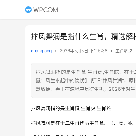
抃风舞润是指什么生肖，精选解
changlong
•
2026年5月5日 下午5:38
•
生肖解说
抃风舞润指的是生肖鼠,生肖虎,生肖蛇，在
鼠：风生水起中的隐忧】 所谓“抃风舞润”，
慧敏捷，善于在逆境中觅得生机，2026年对
抃风舞润指的是生肖鼠,生肖虎,生肖蛇
抃风舞润是在十二生肖代表生肖鼠、马、虎、猴