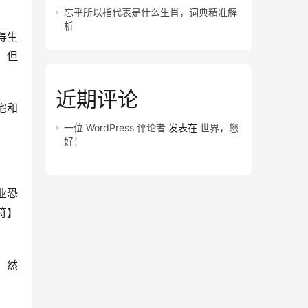
忘乎所以指代表是什么生肖，词典精准解
析
得生
，但
近期评论
宅和
一位 WordPress 评论者
发表在
世界，您
好！
业恐
符】
，然