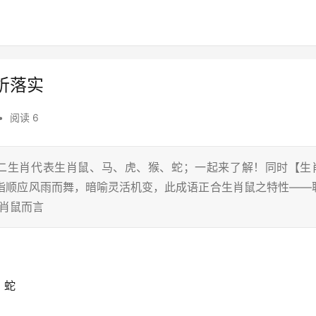
析落实
•
阅读 6
十二生肖代表生肖鼠、马、虎、猴、蛇；一起来了解！同时【生
原指顺应风雨而舞，暗喻灵活机变，此成语正合生肖鼠之特性——
生肖鼠而言
、蛇