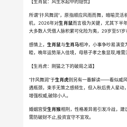
【生肖鼠：风生水起中的隐忧】
所谓“抃风舞润”，原指顺应风雨而舞，暗喻灵活
机，2026年对
生肖鼠
而言极为关键，尤其下半
大多数人凭借人脉积累可化险为夷，29岁至51
感情上，
生肖鼠
与
生肖马
相冲，小事争吵易演变
睦，晚年运势渐入佳境，母慈子孝之象显现,唯需
【生肖虎：刚猛之下的破局之道】
“抃风舞润”于
生肖虎
则另有一番解读——看似威风
遇瓶颈，束手无策之感频生，但入秋后贵人星动
增强权威,破除小人。
婚姻宫受
生肖猴
相刑，性格差异易引发冷战，建
需防破财不止,投资宜守不宜攻。