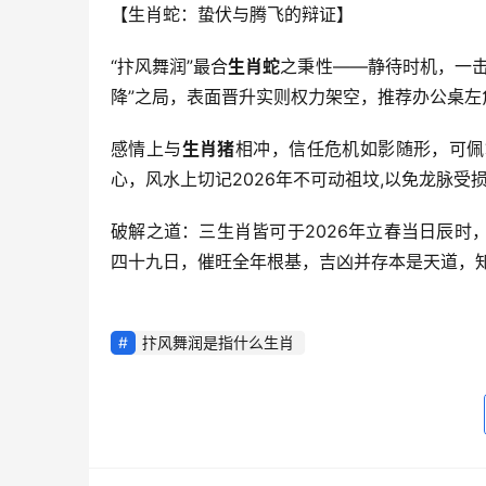
【生肖蛇：蛰伏与腾飞的辩证】
“抃风舞润”最合
生肖蛇
之秉性——静待时机，一击
降”之局，表面晋升实则权力架空，推荐办公桌左
感情上与
生肖猪
相冲，信任危机如影随形，可佩
心，风水上切记2026年不可动祖坟,以免龙脉受
破解之道：三生肖皆可于2026年立春当日辰
四十九日，催旺全年根基，吉凶并存本是天道，知
抃风舞润是指什么生肖