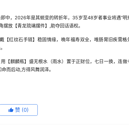
即中，2026年是其蜕变的转折年，35岁至48岁者事业将遇“明
角摆放【青龙琉璃摆件】,助夺回话语权。
戴【红纹石手链】稳固情缘，晚年福寿双全，唯肠胃旧疾需格
损。
时，用【麒麟瓶】盛无根水（雨水）置于正财位，七日一换，连做
命而后动,方得风舞润泽。
赞
(0)