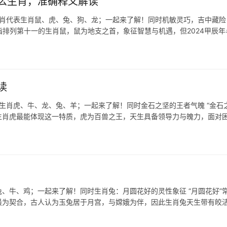
么生肖，准确释义解读
生肖代表生肖鼠、虎、兔、狗、龙；一起来了解！同时机敏灵巧，吉中藏险 
指排列第十一的生肖鼠，鼠为地支之首，象征智慧与机遇，但2024甲辰年
读
生肖虎、牛、龙、兔、羊；一起来了解！同时金石之坚的王者气魄 “金石之
生肖虎最能体现这一特质，虎为百兽之王，天生具备领导力与魄力，面对
、牛、鸡；一起来了解！同时生肖兔：月圆花好的灵性象征 “月圆花好”
最为契合，古人认为玉兔居于月宫，与嫦娥为伴，因此生肖兔天生带有皎