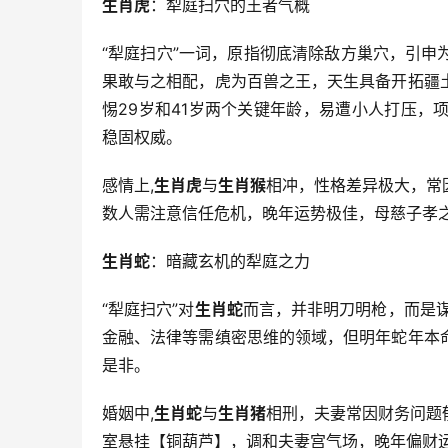
生肖虎
：犁庭扫穴的王者气概
“犁庭扫穴”一词，原指彻底清除敌方巢穴，引申
果敢与之相配，虎为百兽之王，天生具备开拓疆
惕29岁和41岁两个关键年龄，易遭小人打压
稳固权威。
感情上,
生肖虎
与
生肖猴
相冲，性格差异极大，常
数人需注意信任危机，晚年运势极佳，母慈子孝
生肖蛇
：暗藏玄机的犁庭之力
“犁庭扫穴”对
生肖蛇
而言，并非明刀明枪，而是
金融、法律等需缜密思维的领域，但明年蛇年本
是非。
婚姻中,
生肖蛇
与
生肖猪
相刑，夫妻常因财务问题
室悬挂【铜葫芦】，调和夫妻宫气场，晚年偏财