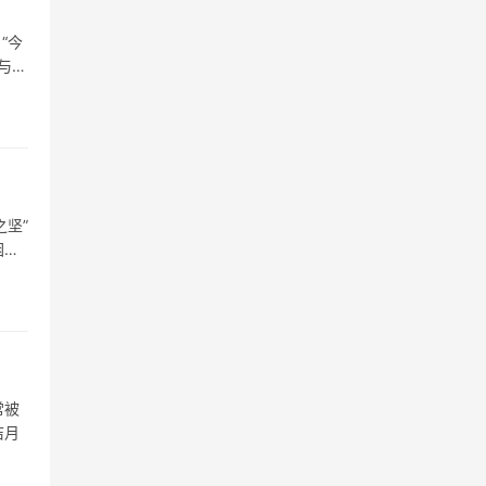
“今
与太
坚”
困境
常被
洁月