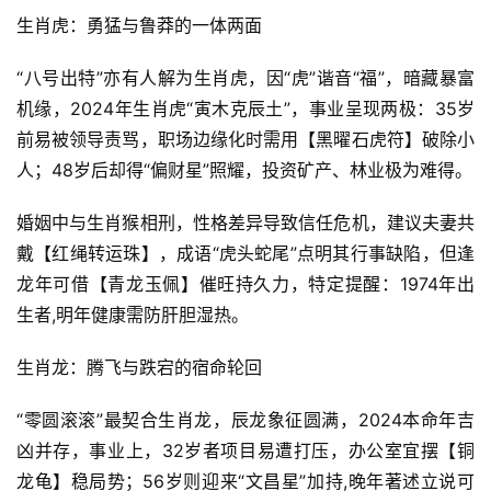
生肖虎：勇猛与鲁莽的一体两面
“八号出特”亦有人解为生肖虎，因“虎”谐音“福”，暗藏暴富
机缘，2024年生肖虎“寅木克辰土”，事业呈现两极：35岁
前易被领导责骂，职场边缘化时需用【黑曜石虎符】破除小
人；48岁后却得“偏财星”照耀，投资矿产、林业极为难得。
婚姻中与生肖猴相刑，性格差异导致信任危机，建议夫妻共
戴【红绳转运珠】，成语“虎头蛇尾”点明其行事缺陷，但逢
龙年可借【青龙玉佩】催旺持久力，特定提醒：1974年出
生者,明年健康需防肝胆湿热。
生肖龙：腾飞与跌宕的宿命轮回
“零圆滚滚”最契合生肖龙，辰龙象征圆满，2024本命年吉
凶并存，事业上，32岁者项目易遭打压，办公室宜摆【铜
龙龟】稳局势；56岁则迎来“文昌星”加持,晚年著述立说可