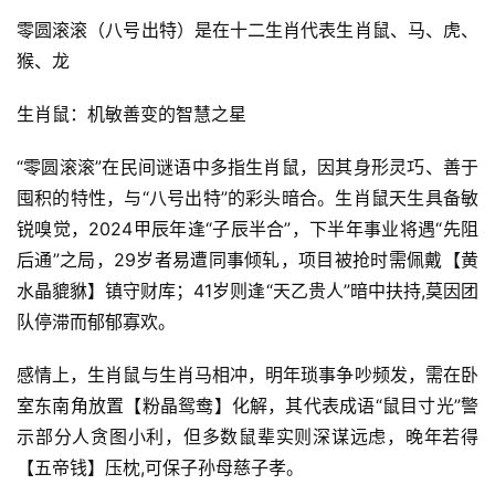
零圆滚滚（八号出特）是在十二生肖代表生肖鼠、马、虎、
猴、龙
生肖鼠：机敏善变的智慧之星
“零圆滚滚”在民间谜语中多指生肖鼠，因其身形灵巧、善于
囤积的特性，与“八号出特”的彩头暗合。生肖鼠天生具备敏
锐嗅觉，2024甲辰年逢“子辰半合”，下半年事业将遇“先阻
后通”之局，29岁者易遭同事倾轧，项目被抢时需佩戴【黄
水晶貔貅】镇守财库；41岁则逢“天乙贵人”暗中扶持,莫因团
队停滞而郁郁寡欢。
感情上，生肖鼠与生肖马相冲，明年琐事争吵频发，需在卧
室东南角放置【粉晶鸳鸯】化解，其代表成语“鼠目寸光”警
示部分人贪图小利，但多数鼠辈实则深谋远虑，晚年若得
【五帝钱】压枕,可保子孙母慈子孝。