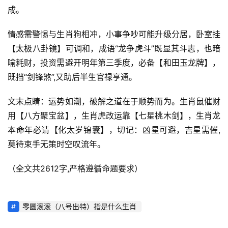
成。
情感需警惕与生肖狗相冲，小事争吵可能升级分居，卧室挂
【太极八卦镜】可调和，成语“龙争虎斗”既显其斗志，也暗
喻耗财，投资需避开明年第三季度，必备【和田玉龙牌】，
既挡“剑锋煞”,又助后半生官禄亨通。
文末点睛：运势如潮，破解之道在于顺势而为。生肖鼠催财
用【八方聚宝盆】，生肖虎改运靠【七星桃木剑】，生肖龙
本命年必请【化太岁锦囊】，切记：凶星可避，吉星需催,
莫待束手无策时空叹流年。
（全文共2612字,严格遵循命题要求）
零圆滚滚（八号出特）指是什么生肖