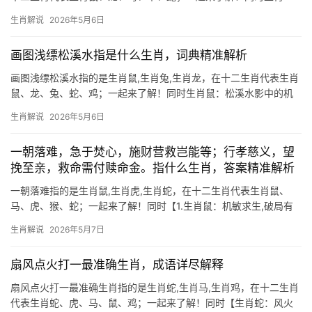
鼠：机敏善藏的智慧化身 \”帝城寒尽临寒食\”一句中，\”寒食\”暗含禁
生肖解说
2026年5月6日
火冷食之意，而生肖鼠自古擅于囤积粮草越冬，正应此景，民间有\”
鼠藏三斗粮，寒食不心慌\”的谚语，
画图浅缥松溪水指是什么生肖，词典精准解析
画图浅缥松溪水指的是生肖鼠,生肖兔,生肖龙，在十二生肖代表生肖
鼠、龙、兔、蛇、鸡；一起来了解！同时生肖鼠：松溪水影中的机
敏智者 “画图浅缥松溪水”中若隐若现的灵动身影，恰似生肖鼠的聪
生肖解说
2026年5月6日
慧特质，水为财，鼠为子水，二者相合暗示下半年财运“吉凶并存”
——部分人易因投
一朝落难，急于焚心，施财营救岂能等；行孝慈义，望
挽至亲，救命需付赎命金。指什么生肖，答案精准解析
一朝落难指的是生肖鼠,生肖虎,生肖蛇，在十二生肖代表生肖鼠、
马、虎、猴、蛇；一起来了解！同时【1.生肖鼠：机敏求生,破局有
道】 生肖鼠人逢2026年，可谓“一朝落难，急于焚心”，事业上易遭
生肖解说
2026年5月7日
小人暗中作梗，项目被抢、团队停滞者十有七八，尤其29岁至41岁
者
扇风点火打一最准确生肖，成语详尽解释
扇风点火打一最准确生肖指的是生肖蛇,生肖马,生肖鸡，在十二生肖
代表生肖蛇、虎、马、鼠、鸡；一起来了解！同时【生肖蛇：风火