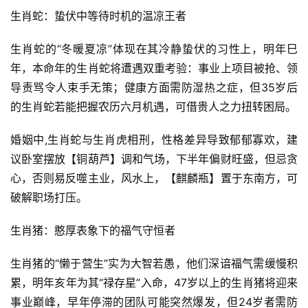
生肖蛇：蛰伏中等待时机的温凉王者
生肖蛇的“冬暖夏凉”体现在其冷静蛰伏的习性上，明年巳
年，本命年的生肖蛇将遭遇双重考验：事业上项目被抢、领
导责骂令人束手无策；健康方面需防湿热之症，但35岁后
的生肖蛇若能把握农历六月机遇，可借贵人之力扭转困局。
婚姻中,生肖蛇与生肖虎相刑，性格差异导致郁郁寡欢，建
议卧室摆放【铜葫芦】调和气场，下半年偏财旺盛，但忌贪
心，否则易反噬主业，风水上，【麒麟瓶】置于东南方，可
破解职场打压。
生肖猪：憨厚表象下的福气守恒者
生肖猪的“懒于营生”实为大智若愚，他们深谙福气需缓慢积
累，明年亥年为其“禄存星”入命，47岁以上的生肖猪将迎来
事业巅峰，早年停滞的团队可能突然爆发，但24岁者需防