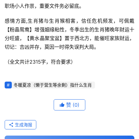
职场小人作祟，重要文件务必留底。
感情方面,生肖猪与生肖猴相害，信任危机频发，可佩戴
【粉晶鸳鸯】增强姻缘粘性，冬季出生的生肖猪晚年财运十
分旺盛，【黄水晶聚宝盆】置于西北方，能催旺家族财运，
切记：吉凶并存，莫因一时得失误判大局。
（全文共计2315字，符合要求）
冬暖夏凉（懒于营生等余剩）指什么生肖
赞
(0)
生成海报