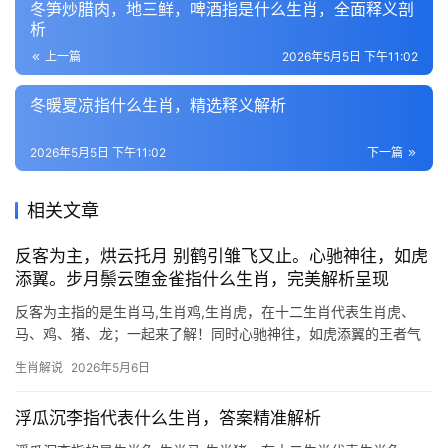
冬笋炒腊肉，地三鲜，啤酒指是什么生肖，全面释义剖
析
上一篇
2026年5月5日 下午11:02
冬暖夏凉指什么生肖，精选释义解析
2026年5月5日 下午11:02
下一篇
相关文章
反客为主，烘云托月 别鹤引雏飞又止。心驰神往，如虎
添翼。步月鬃云堕金雀指什么生肖，完美解析呈现
反客为主指的是生肖马,生肖鸡,生肖虎，在十二生肖代表生肖虎、
马、鸡、猪、龙；一起来了解！同时心驰神往，如虎添翼的王者气
象 “别鹤引雏飞又止”暗藏玄机，生肖虎恰似那展翅凌霄的猛禽，看
生肖解说
2026年5月6日
似驻足观望，实则蓄势待发，古语云“虎啸风生”，2024甲辰龙年对
生肖虎而
浮瓜沉李指代表什么生肖，答案精准解析