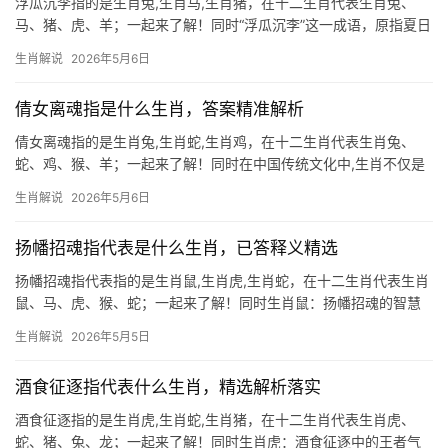
浮瓜沉李指的是生肖兔,生肖马,生肖猪，在十二生肖代表生肖兔、
马、猪、虎、羊；一起来了解！同时“浮瓜沉李”这一成语，原指夏日
将瓜果浸于凉水中消暑，后引申为闲适自在的生活状态，在生肖文
生肖解说
2026年5月6日
化中，它与生肖兔的性情极为契合，兔性温良，喜静厌动，恰如瓜
李沉浮于清波，
倩女离魂指是什么生肖，答案精准解析
倩女离魂指的是生肖兔,生肖蛇,生肖鸡，在十二生肖代表生肖兔、
蛇、鸡、猴、羊；一起来了解！同时在中国传统文化中,生肖不仅是
时间的标记，更是命运与性格的隐喻。\”倩女离魂\”这一充满诗意的
生肖解说
2026年5月6日
成语，常被用来形容恍惚迷离的状态，而在生肖文化中，它与某些
属相的特质不谋
扬幡招魂指代表是什么生肖，已答释义精选
扬幡招魂指代表指的是生肖鼠,生肖虎,生肖蛇，在十二生肖代表生肖
鼠、马、虎、猴、蛇；一起来了解！同时生肖鼠：扬幡招魂的智慧
化身 在民间传说中,“扬幡招魂”常与生肖鼠的灵性挂钩，鼠为十二生
生肖解说
2026年5月5日
肖之首，象征机敏与应变，而招魂幡的飘摇恰似鼠辈夜间游走的诡
谲，属鼠者若逢本
酒食征逐指代表什么生肖，精选解析落实
酒食征逐指的是生肖虎,生肖蛇,生肖猪，在十二生肖代表生肖虎、
蛇、猪、兔、龙；一起来了解！同时生肖虎：酒食征逐中的王者气