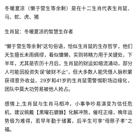
冬暖夏凉（懒于营生等余剩）是在十二生肖代表生肖鼠、
马、蛇、虎、猪
生肖鼠：冬暖夏凉的智慧生存者
“懒于营生等余剩”这句俗语，恰似生肖鼠的生存哲学，他们
天生擅长未雨绸缪，看似慵懒，实则将精力用于关键处，下
半年，尤其是农历十月后，生肖鼠的财运如暗流涌动，部分
人可能因投资失误“破财不止”，但大多数人能凭借人脉积累
获得意外收益，29岁和41岁的生肖鼠需警惕职场边缘化，
团队中莫大功劳易被他人抢占。
感情上,生肖鼠与生肖马相冲，小事争吵易演变为信任危
机，建议佩戴【黑曜石貔貅】化解冲煞，催旺正缘，晚年运
势极为难得，若早年勤于储蓄，后半生可享“母慈子孝”之
福。