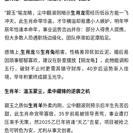
“碧玉”喻龙睛，尘中翻滚则暗示
生肖龙
需经历低谷方能一飞
冲天，此生肖命带华盖，才华横溢却易遭小人嫉妒，明年甲
辰年恰逢本命年，事业运势吉凶并存：部分人得贵人提携，
但大多数人恐遇职场边缘化，团队停滞如泥潭陷足。
感情上,
生肖龙
与
生肖兔
相害，性格差异犹如云泥，婚后易
因琐事郁郁寡欢，建议在卧室摆放【铜龙龟】，此物能调和
五行，破财不止时更需其镇守财库，40岁后运势渐入佳
境，早年积累终成碧玉光华。
生肖羊：温玉蒙尘，柔中藏锋的逆袭之机
碧玉之质似
生肖羊
外柔内刚，尘中翻滚则预示后半生先苦后
甜，此生肖命宫带寡宿，35岁前易被领导责骂，事业遭打
压束手无策，然2025乙巳年将逢“天乙”吉星，项目被抢之
危可转危为安，尤利从事文创者。