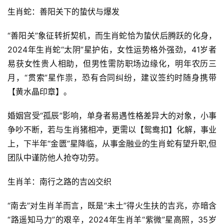
生肖蛇：善阳关下的蛰伏与爆发
“善阳关”象征转折契机，而生肖蛇恰为蛰伏后腾跃的化身，
2024年生肖蛇“太阴”星护佑，女性运势格外强劲，41岁者
易获女性贵人相助，但男性需防职场边缘化，明年农历三
月，“贯索”星作祟，恐有合同纠纷，建议签约时随身携带
【黄水晶印章】。
婚姻宫受“孤辰”影响，单身者易遇性格差异大的对象，小事
争吵不断，若与生肖猪相冲，更需以【鸳鸯扣】化解，事业
上，下半年“金匮”星降临，从事金融业的生肖蛇有望升职,但
团队中谨防他人抢夺功劳。
生肖羊：南行之路的吉凶交织
“南去”对生肖羊而言，既是“未土”得火生扶的吉兆，亦暗含
“路遥知马力”的艰辛，2024年生肖羊“紫微”星高照，35岁