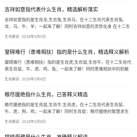
织之年，尤其是下半年，偏财运
吉祥如意指代表什么生肖，精选解析落实
吉祥如意指的是生肖龙,生肖兔,生肖马，在十二生肖代表生肖兔、
龙、马、牛、羊；一起来了解！同时吉祥如意的灵性化身 在十二生
肖中，生肖兔常被视为“吉祥如意”的象征，兔子的温顺与敏捷，暗合
生肖解说
2026年5月5日
传统文化中“以柔克刚”的智慧，古人云：“兔跃三窟，福泽绵长”，寓
意生肖
窒碍难行（患难相扶）指的是什么生肖，精选释义解析
窒碍难行（患难相扶）指的是生肖虎,生肖鼠,生肖牛，在十二生肖代
表生肖鼠、牛、虎、鸡、兔；一起来了解！同时患难相扶中的机敏
担当 “窒碍难行”常被用来形容困境中寸步难行的状态，而“患难相扶”
生肖解说
2026年5月6日
则凸显了互助的情谊，在十二生肖中，生肖鼠以其机敏和韧性，成
为这一精神的典型代表
粮尽援绝指什么生肖，已答释义精选
粮尽援绝指的是生肖鼠,生肖牛,生肖虎，在十二生肖代表生肖鼠、
牛、虎、狗、鸡；一起来了解！同时生肖鼠：粮尽援绝的智慧求生
者 “粮尽援绝”本指困境中资源耗尽，而生肖鼠却将此化为转机，鼠
生肖解说
2026年5月6日
为十二生肖之首，天生嗅觉敏锐，擅囤积粮草以备不时之需，命理
中，鼠年出生者