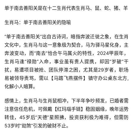
单于南去善阳关是在十二生肖代表生肖马、鼠、蛇、猪、羊
生肖马：单于南去善阳关的隐喻
“单于南去善阳关”出自古诗词，暗指奔波迁徙之象，在生肖
文化中，生肖马与这一意象极为契合，马为驿马星化身，主
奔波变动，而“南去”恰合午马属火的特性，2024甲辰年，
生肖马逢“禄勋”入命，事业虽有贵人提携，却因“岁破”干
扰，易遭项目被抢、团队停滞之困，尤其是29岁者，职场
易被领导责骂，需以【马踏飞燕摆件】镇守办公桌东北方,
化解小人暗算。
感情上，生肖马与生肖鼠相冲，下半年争吵频发，已婚者需
注意信任危机，可佩戴【红玛瑙手链】稳固姻缘，晚年运势
转佳，45岁后“天德”星照拂，投资获利极为难得，但需防
53岁时“劫煞”引发的破财不止。