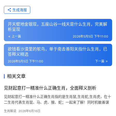
生成海报
开天壁地金银现，五座山谷一线天是什么生肖，完美解
析呈现
上一篇
2026年5月5日 下午11:00
欲钱看沙漠里的鸵鸟，单于南去善阳关指什么生肖，已
答释义精选
2026年5月5日 下午11:00
下一篇
相关文章
见财起意打一精准什么正确生肖，全面释义剖析
见财起意打一精准什么正确生肖指的是生肖鼠,生肖蛇,生肖虎，在十
二生肖代表生肖鼠、马、虎、猴、蛇；一起来了解！同时机敏善谋
的“见财起意”典型代表 【生肖鼠】在十二生肖中素以机灵狡黠著
生肖解说
2026年6月16日
称，其“见财起意”的特性极为鲜明，2026年对属鼠人而言是吉凶交