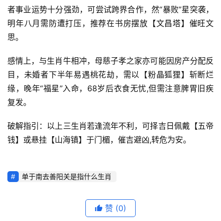
者事业运势十分强劲，可尝试跨界合作，然“暴败”星突袭，
明年八月需防遭打压，推荐在书房摆放【文昌塔】催旺文
思。
感情上，与生肖牛相冲，母慈子孝之家亦可能因房产分配反
目，未婚者下半年易遇桃花劫，需以【粉晶狐狸】斩断烂
缘，晚年“福星”入命，68岁后衣食无忧,但需注意脾胃旧疾
复发。
破解指引：以上三生肖若逢流年不利，可择吉日佩戴【五帝
钱】或悬挂【山海镇】于门楣，催吉避凶,转危为安。
单于南去善阳关是指什么生肖
赞
(0)