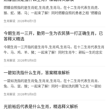
燃糠自照指的是生肖蛇,生肖虎,生肖马，在十二生肖代表生肖虎、
猴、蛇、猪、马；一起来了解！同时燃糠自照的勇者之相 “燃糠自
照”这一成语，原指贫苦之人点燃谷糠照明，比喻在困境中奋力前
生肖解说
2026年6月1日
行，若论生肖对应，生肖虎最为贴切——虎为山中之王，即便黑夜
独行，亦能凭胆识
今期生肖一三开，勤劳一生为农民猜一打正确生肖，已
答释义精选
今期生肖一三开指的是生肖牛,生肖鸡,生肖马，在十二生肖代表生肖
牛、马、鸡、羊、猪；一起来了解！同时生肖牛：耕耘一生的忠实
伙伴 “今期生肖一三开，勤劳一生为农民”这句谜语直指生肖牛，牛
生肖解说
2026年5月6日
在十二生肖中象征坚韧与奉献，正如农民一生面朝黄土背朝天，用
汗水浇灌希望，成语
一碧如洗指什么生肖，答案精准解析
一碧如洗指的是生肖兔,生肖龙,生肖马，在十二生肖代表生肖龙、
兔、马、鼠、猴；一起来了解！同时一碧如洗的腾飞之兆 “一碧如
洗”常用来形容天空清澈无云，而在生肖文化中，它暗喻生肖龙的运
生肖解说
2026年5月6日
势如晴空般明朗通透，龙为辰土，五行属阳，天生自带贵气，尤其
在明年2025
光前裕后代表是什么生肖，精选释义解析