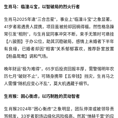
生肖马：临潼斗宝，以智破局的烈火行者
生肖马2025年逢“三合吉星”，事业上“临潼斗宝”之象显著，
41岁者易遇贵人提携，项目虽被抢却因祸得福，然性格急躁
常引发“相刑”，与生肖鼠同事冲突不断，束手无策时可悬挂
【八骏图】于办公位，助其沉稳破局，感情上未婚者下半年
有良缘，已婚者却因“相害”关系郁郁寡欢，推荐卧室放置
【粉晶鸳鸯】调和气场。
晚年财运“极为难得”，65岁后投资回报丰厚，需警惕明年农
历七月“破财不止”，可随身携带【五帝钱】挡灾，生肖马之
人需懂“随机应变心不乱”，莫大机遇藏于细节。
生肖猴：困心衡虑，以巧制胜的灵动智者
生肖猴2024年“困心衡虑”之象明显，团队停滞或被领导责
骂频发，33岁者职场边缘化风险极高，然其“惮赫千里”的应