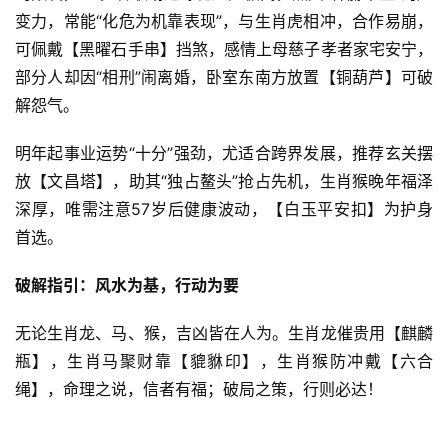
变力，常能“化危为机靠表现”，与生肖虎相冲，合作易崩，
可佩戴【黑曜石手串】挡煞，感情上母慈子孝者家宅安宁，
部分人却因“相刑”闹离婚，卧室东南方放置【铜葫芦】可破
解怨气。
明年起事业运势“十分”强劲，尤适合跨界发展，推荐玄关摆
放【文昌塔】，助其“独占鳌头”抢占先机，生肖猴晚年福泽
深厚，唯需注意57岁后健康波动，【白玉平安扣】为护身
首选。
破解指引：风水为基，行动为要
无论生肖龙、马、猴，吉凶皆在人为。生肖龙催贵用【麒麟
瓶】，生肖马聚财靠【貔貅印】，生肖猴防冲戴【六合
绳】，命理之说，信者有福；破局之策，行则必达！