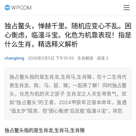
独占鳌头，惮赫千里。随机应变心不乱。困
心衡虑，临潼斗宝。化危为机靠表现！指是
什么生肖，精选释义解析
changlong
2026年5月5日 下午10:59
生肖解说
阅读 2
独占鳌头指的是生肖龙,生肖马,生肖猴，在十二生肖代
表生肖龙、狗、马、鼠、猴；一起来了解！同时独占鳌
头，化危为机的天之骄子 生肖龙之人天生带贵气，犹
如“独占鳌头”的王者，2024甲辰年正值本命年，虽遇
“值太岁”阻滞，但“困心衡虑”后反能“临潼斗宝”，将危
独占鳌头指的是生肖龙,生肖马,生肖猴