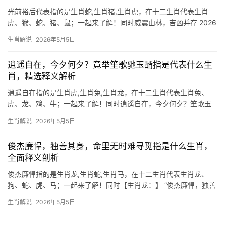
光前裕后代表指的是生肖蛇,生肖猪,生肖虎，在十二生肖代表生肖
虎、猴、蛇、猪、鼠；一起来了解！同时威震山林，吉凶并存 2026
年对于生肖虎而言，是极为难得的“伏吟年”，事业与感情皆如逆水行
生肖解说
2026年5月5日
舟，29岁至51岁者，职场恐遭打压，项目易被他人横插一手，团队
停滞不前
逍遥自在，今夕何夕？竟举笙歌驰玉醑指是代表什么生
肖，精选释义解析
逍遥自在指的是生肖虎,生肖兔,生肖龙，在十二生肖代表生肖兔、
虎、龙、鸡、牛；一起来了解！同时逍遥自在，今夕何夕？笙歌玉
醑中的生肖隐喻 “逍遥自在，今夕何夕？竟举笙歌驰玉醑”一句，暗
生肖解说
2026年5月5日
藏生肖兔的灵动机敏，玉醑为美酒，笙歌喻欢宴，恰似生肖兔擅借
人际圆融化解危
俊杰廉悍，独善其身，命里无时难寻觅指是什么生肖，
全面释义剖析
俊杰廉悍指的是生肖龙,生肖蛇,生肖马，在十二生肖代表生肖龙、
狗、蛇、虎、马；一起来了解！同时【生肖龙：】 “俊杰廉悍，独善
其身”这句古语，暗合生肖龙的孤傲与清高，龙年出生之人，天生自
生肖解说
2026年5月5日
带三分贵气，但命里无时，纵使才华横溢，也易陷入“郁郁寡欢”之
境，202