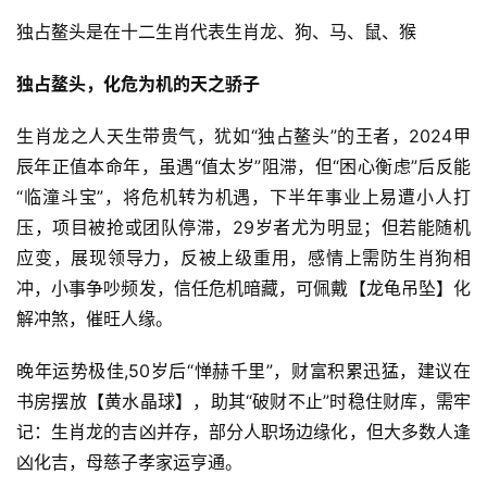
独占鳌头是在十二生肖代表生肖龙、狗、马、鼠、猴
独占鳌头，化危为机的天之骄子
生肖龙之人天生带贵气，犹如“独占鳌头”的王者，2024甲
辰年正值本命年，虽遇“值太岁”阻滞，但“困心衡虑”后反能
“临潼斗宝”，将危机转为机遇，下半年事业上易遭小人打
压，项目被抢或团队停滞，29岁者尤为明显；但若能随机
应变，展现领导力，反被上级重用，感情上需防生肖狗相
冲，小事争吵频发，信任危机暗藏，可佩戴【龙龟吊坠】化
解冲煞，催旺人缘。
晚年运势极佳,50岁后“惮赫千里”，财富积累迅猛，建议在
书房摆放【黄水晶球】，助其“破财不止”时稳住财库，需牢
记：生肖龙的吉凶并存，部分人职场边缘化，但大多数人逢
凶化吉，母慈子孝家运亨通。