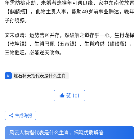
年需防桃花劫，未婚者逢猴年可遇良缘，家中东南位放置
【麒麟瓶】，此物主贵人事，能助49岁前事业腾达，晚年
子孙绕膝。
文末点睛：运势吉凶并存，然破解之道存乎一心。
生肖龙
择
【乾坤镜】、
生肖马
佩【五帝钱】、
生肖鸡
供【麒麟瓶】，
三物催旺，必能逆天改命。
炼石补天指代表是什么生肖
赞
(0)
生成海报
风云人物指代表是什么生肖，揭晓优质解答