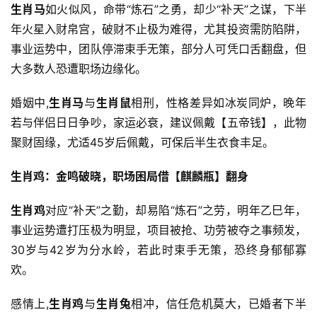
生肖马
如火似风，命带“炼石”之勇，却少“补天”之谋，下半
年火星入财帛宫，破财不止极为难得，尤其投资需防陷阱，
事业运势中，团队停滞束手无策，部分人可凭口舌翻盘，但
大多数人恐遭职场边缘化。
婚姻中,
生肖马
与
生肖鼠
相刑，性格差异如冰炭同炉，晚年
若与伴侣日日争吵，家运必衰，建议佩戴【五帝钱】，此物
聚财固缘，尤适45岁后佩戴，可保后半生衣食丰足。
生肖鸡：金鸣破晓，职场困局借【麒麟瓶】翻身
生肖鸡
对应“补天”之勤，却易陷“炼石”之劳，明年乙巳年，
事业运势遭打压极为明显，项目被抢、功劳被夺之事频发，
30岁与42岁为分水岭，若此时束手无策，恐终身郁郁寡
欢。
感情上,
生肖鸡
与
生肖兔
相冲，信任危机莫大，已婚者下半