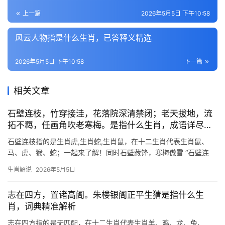
上一篇
2026年5月5日 下午10:58
风云人物指是什么生肖，已答释义精选
2026年5月5日 下午10:58
下一篇
相关文章
石壁连枝，竹穿接洼，花落院深清禁闭；老天拔地，流
拓不羁，任画角吹老寒梅。是指什么生肖，成语详尽解
释
石壁连枝指的是生肖虎,生肖蛇,生肖鼠，在十二生肖代表生肖鼠、
马、虎、猴、蛇；一起来了解！同时石壁藏锋，寒梅傲雪 “石壁连
枝”暗喻生肖鼠机敏善藏的特性，此年出生者，下半年易遇“竹穿接
生肖解说
2026年5月5日
洼”之困——事业上或遭打压，29岁者尤需防项目被抢，41岁则警惕
团队停滞
志在四方，置诸高阁。朱楼银阁正平生猜是指什么生
肖，词典精准解析
志在四方指的是无匹配，在十二生肖代表生肖羊、鸡、龙、兔、