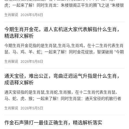
虎；一起来了解！同时生肖龙：朱楼银阁正平生的腾飞之谜 “朱楼银
阁正平生”这句命理箴言，暗合生肖龙的气象，龙为九五之尊，楼阁
生肖解说
2026年5月6日
象征事业巅峰，2024甲辰龙年正是其发力的黄金期，29岁者
今期生肖开金花，道人玄机送大家代表解指什么生肖，
精选释义解析
今期生肖开金花指的是生肖鼠,生肖马,生肖鸡，在十二生肖代表生肖
鼠、马、鸡、羊、蛇；一起来了解！同时金花绽放，智谋破局 “今期
生肖鼠开金花”暗喻下半年机遇与挑战并存。生肖鼠天生敏锐，遇“金
生肖解说
2026年5月6日
花”则象征偏财涌动，尤其对29岁和41岁者极为难得，古籍云“鼠衔
金钱”，
通天宝径，难出公正，弯曲迂迥运气升指是什么生肖，
成语释义解析
通天宝径指的是生肖鼠,生肖蛇,生肖猴，在十二生肖代表生肖鼠、
马、蛇、虎、猴；一起来了解！同时生肖鼠：通天宝径的机敏行者
“通天宝径，难出公正”暗喻人生机遇虽多，却需智慧抉择。生肖鼠天
生肖解说
2026年5月5日
生嗅觉灵敏，常能捕捉他人忽略的商机，但2024年流年与太岁相
刑，事业上
作金石声猜打一最佳正确生肖，精选解析落实