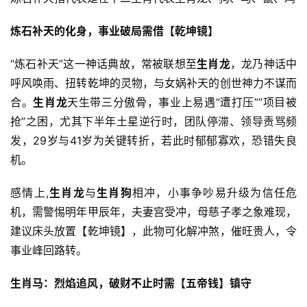
炼石补天的化身，事业破局需借【乾坤镜】
“炼石补天”这一神话典故，常被联想至
生肖龙
，龙乃神话中
呼风唤雨、扭转乾坤的灵物，与女娲补天的创世神力不谋而
合。
生肖龙
天生带三分傲骨，事业上易遇“遭打压”“项目被
抢”之困，尤其下半年土星逆行时，团队停滞、领导责骂频
发，29岁与41岁为关键转折，若此时郁郁寡欢，恐错失良
机。
感情上,
生肖龙
与
生肖狗
相冲，小事争吵易升级为信任危
机，需警惕明年甲辰年，夫妻宫受冲，母慈子孝之象难现，
建议床头放置【乾坤镜】，此物可化解冲煞，催旺贵人，令
事业峰回路转。
生肖马：烈焰追风，破财不止时需【五帝钱】镇守