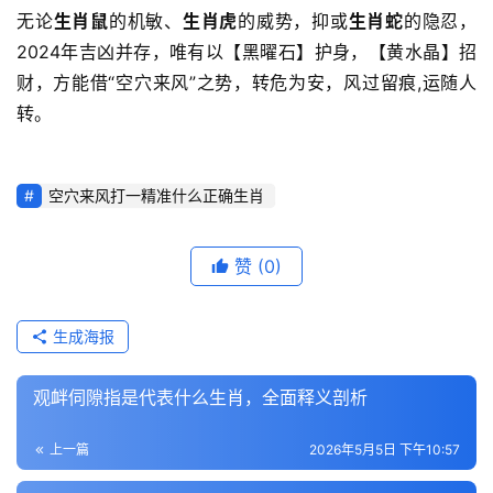
无论
生肖鼠
的机敏、
生肖虎
的威势，抑或
生肖蛇
的隐忍，
2024年吉凶并存，唯有以【黑曜石】护身，【黄水晶】招
财，方能借“空穴来风”之势，转危为安，风过留痕,运随人
转。
空穴来风打一精准什么正确生肖
赞
(0)
生成海报
观衅伺隙指是代表什么生肖，全面释义剖析
上一篇
2026年5月5日 下午10:57