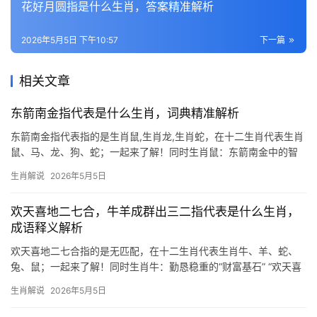
花好月圆指是什么生肖，答案精准解析
2026年5月5日 下午10:57
下一篇
相关文章
东箭南金指代表是什么生肖，词典精准解析
东箭南金指代表指的是生肖鼠,生肖龙,生肖蛇，在十二生肖代表生肖
鼠、马、龙、狗、蛇；一起来了解！同时生肖鼠：东箭南金中的智
谋之星 东箭南金，原指东方利箭与南方精金，喻珍贵人才，在生肖
生肖解说
2026年5月5日
文化中，生肖鼠恰如这“箭”与“金”——机敏似箭，灵巧夺金，鼠年出
生者天生具备“
欢天喜地二七合，牛羊成群出三二指代表是什么生肖，
成语释义解析
欢天喜地二七合指的是无匹配，在十二生肖代表生肖牛、羊、蛇、
兔、鼠；一起来了解！同时生肖牛：勤恳稳重的“财富基石” “欢天喜
地二七合”中，“二七”相加为九，暗合生肖牛在十二地支排名第二的
生肖解说
2026年5月5日
隐秘关联，而“牛羊成群”更直指生肖牛与生肖羊的六合之缘，2