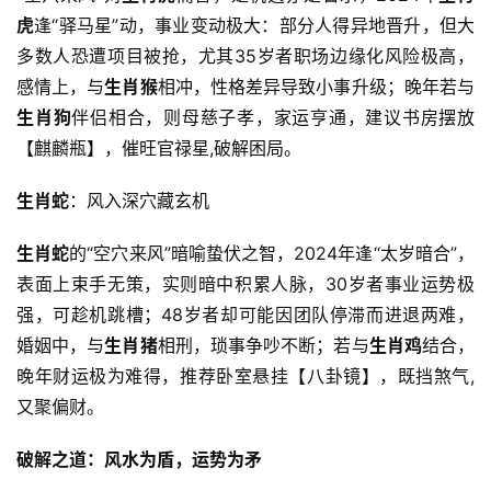
虎
逢“驿马星”动，事业变动极大：部分人得异地晋升，但大
多数人恐遭项目被抢，尤其35岁者职场边缘化风险极高，
感情上，与
生肖猴
相冲，性格差异导致小事升级；晚年若与
生肖狗
伴侣相合，则母慈子孝，家运亨通，建议书房摆放
【麒麟瓶】，催旺官禄星,破解困局。
生肖蛇
：风入深穴藏玄机
生肖蛇
的“空穴来风”暗喻蛰伏之智，2024年逢“太岁暗合”，
表面上束手无策，实则暗中积累人脉，30岁者事业运势极
强，可趁机跳槽；48岁者却可能因团队停滞而进退两难，
婚姻中，与
生肖猪
相刑，琐事争吵不断；若与
生肖鸡
结合，
晚年财运极为难得，推荐卧室悬挂【八卦镜】，既挡煞气,
又聚偏财。
破解之道：风水为盾，运势为矛