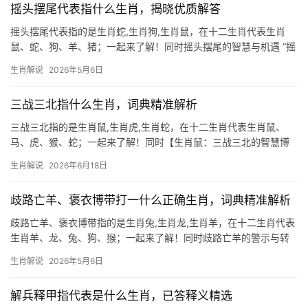
摇头摆尾代表指什么生肖，揭晓优质解答
摇头摆尾代表指的是生肖蛇,生肖狗,生肖鼠，在十二生肖代表生肖
鼠、蛇、狗、羊、猪；一起来了解！同时摇头摆尾的智慧与机遇 “摇
头摆尾”常被用来形容人得意或讨好的姿态，但在生肖文化中，这一
生肖解说
2026年5月6日
动作恰恰是生肖鼠的典型特征，鼠类天性机敏，行动时头部微颤、
尾巴轻摇，既为保
三战三北指什么生肖，词典精准解析
三战三北指的是生肖鼠,生肖虎,生肖蛇，在十二生肖代表生肖鼠、
马、虎、猴、蛇；一起来了解！同时【生肖鼠：三战三北的智慧博
弈】 所谓“三战三北”，原指多次失败却愈挫愈勇，在生肖文化中，
生肖解说
2026年6月18日
生肖鼠恰恰是这一精神的化身，鼠辈机敏，虽常遇险境，却总能绝
处逢生，202
歧路亡羊、褒衣博带打一什么正确生肖，词典精准解析
歧路亡羊、褒衣博带指的是生肖兔,生肖龙,生肖羊，在十二生肖代表
生肖羊、龙、兔、狗、猴；一起来了解！同时歧路亡羊的警示与转
机 “歧路亡羊”典出《列子》，比喻因选择过多而迷失方向，对应生
生肖解说
2026年5月6日
肖羊的温和天性，2024年对属羊人而言是“吉凶并存”之年，上半年
易因犹豫不决错失
解兵释甲指代表是什么生肖，已答释义精选