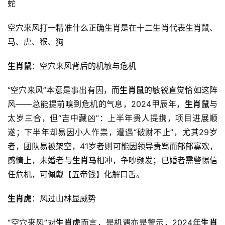
蛇
空穴来风打一精准什么正确生肖是在十二生肖代表生肖鼠、
马、虎、猴、狗
生肖鼠
：空穴来风背后的机敏与危机
“空穴来风”本意是事出有因，而
生肖鼠
的敏锐直觉恰如这阵
风——总能提前嗅到危机的气息，2024甲辰年，
生肖鼠
与
太岁三合，但“吉中藏凶”：上半年贵人提携，项目进展顺
遂；下半年却易因小人作祟，遭遇“破财不止”，尤其29岁
者，团队易被架空，41岁者则可能因领导责骂而郁郁寡欢，
感情上，未婚者与
生肖马
相冲，争吵频发；已婚者需警惕信
任危机，可佩戴【五帝钱】化解口舌。
生肖虎
：风过山林显威势
“空穴来风”对
生肖虎
而言，是机遇亦是警示，2024年
生肖