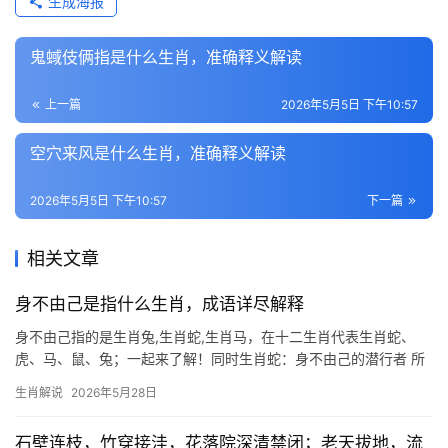
生成海报
鬼蜮伎俩指是什么生肖，准确释义解读
上一篇
2026年5月5日 下午10:57
空穴来风是什么生肖，准确释义解读
2026年5月5日 下午10:57
下一篇
相关文章
身不由己是指什么生肖，成语详尽解释
身不由己指的是生肖兔,生肖蛇,生肖马，在十二生肖代表生肖蛇、
虎、马、鼠、兔；一起来了解！同时生肖蛇：身不由己的潜行者 所
谓“身不由己”，在生肖蛇身上体现得极为明显，2026年对属蛇人而
生肖解说
2026年5月28日
言，犹如行走于暗夜，事业上恐遭小人作祟，项目被抢、团队停滞
之事频发，
石壁连枝，竹穿接洼，花落院深清禁闭；老天拔地，流