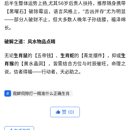
后半生整体运势上扬,尤其56岁后贵人扶持，推荐随身携带
【黑曜石】破除霉运，语言风格上，“吉凶并存”尤为明显
——部分人破财不止，但大多数人晚年子孙绕膝，福泽绵
长。
破解之道：风水物品点睛
无论
生肖鼠
的【五帝钱】、
生肖蛇
的【青龙摆件】，抑或
生
肖猴
的【黄水晶洞】，皆需结合方位与时辰催旺，命理之
说，信者得福——行动者，天必助之。
观衅伺隙打一精准什么正确生肖
赞
(0)