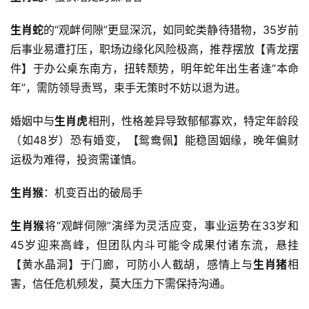
生肖蛇
的“观衅伺隙”更显深沉，如同蛇类静待猎物，35岁前
后事业易遭打压，职场边缘化风险极高，推荐摆放【青龙摆
件】于办公桌东南方，扭转颓势，明年蛇年出生者逢“本命
年”，需防领导责骂，束手无策时不妨以退为进。
婚姻中与
生肖虎
相刑，性格差异导致郁郁寡欢，特定年龄段
（如48岁）恐有婚变，【鸳鸯佩】能稳固姻缘，晚年偏财
运极为难得，投资需谨慎。
生肖猴
：机变百出的破局手
生肖猴
将“观衅伺隙”演绎为灵活应变，事业运势在33岁和
45岁迎来高峰，但团队内斗可能令成果付诸东流，悬挂
【黄水晶洞】于门廊，可防小人截胡，感情上与
生肖猪
相
害，信任危机频发，莫大压力下需保持沟通。