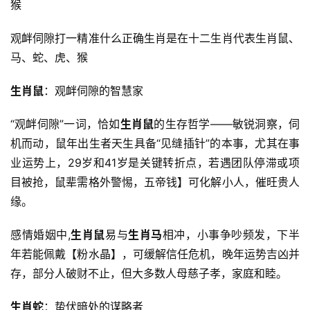
猴
观衅伺隙打一精准什么正确生肖是在十二生肖代表生肖鼠、
马、蛇、虎、猴
生肖鼠
：观衅伺隙的智慧家
“观衅伺隙”一词，恰如
生肖鼠
的生存哲学——敏锐洞察，伺
机而动，鼠年出生者天生具备“见缝插针”的本事，尤其在事
业运势上，29岁和41岁是关键转折点，若遇团队停滞或项
目被抢，鼠辈需格外警惕，五帝钱】可化解小人，催旺贵人
缘。
感情婚姻中,
生肖鼠
易与
生肖马
相冲，小事争吵频发，下半
年若能佩戴【粉水晶】，可缓解信任危机，晚年运势吉凶并
存，部分人破财不止，但大多数人母慈子孝，家庭和睦。
生肖蛇
：蛰伏暗处的谋略者