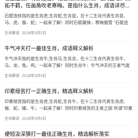
拓不羁，任画角吹老寒梅。是指什么生肖，成语详尽解
释
石壁连枝指的是生肖虎,生肖蛇,生肖鼠，在十二生肖代表生肖鼠、
马、虎、猴、蛇；一起来了解！同时石壁藏锋，寒梅傲雪 “石壁连
枝”暗喻生肖鼠机敏善藏的特性，此年出生者，下半年易遇“竹穿接
生肖解说
2026年5月5日
洼”之困——事业上或遭打压，29岁者尤需防项目被抢，41岁则警惕
团队停滞
牛气冲天打一最佳生肖，成语释义解析
牛气冲天指的是生肖牛,生肖马,生肖龙，在十二生肖代表生肖牛、
马、龙、兔、鸡；一起来了解！同时生肖牛：牛气冲天的王者气度
“牛气冲天”一词，最贴切的象征莫过于生肖牛，牛在传统文化中代表
生肖解说
2026年5月5日
勤劳、坚韧与厚积薄发，而“牛气”更暗含势不可挡的运势，2024甲
辰年，
印累绶苦打一正确生肖，精选释义解析
印累绶苦指的是生肖虎,生肖蛇,生肖牛，在十二生肖代表生肖虎、
猴、蛇、猪、牛；一起来了解！同时印累绶苦的王者之困 所谓“印累
绶苦”，暗指身负重担却难展抱负，这与生肖虎的运势不谋而合，虎
生肖解说
2026年5月5日
为百兽之王，天生威仪，但2024年逢“剑锋星”入命，职场易遭小人
暗算，
绠短汲深猜打一最佳正确生肖，精选解析落实