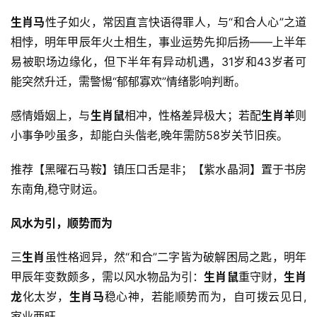
生肖马
性子如火，常因直言快语得罪人，与“和合人心”之道
相悖，明年甲辰年火土相生，事业运势先抑后扬——上半年
易被职场边缘化，但下半年有异动机遇，31岁和43岁者可
能突然升迁，需警惕“郁郁寡欢”情绪影响判断。
感情婚姻上，与
生肖鼠
相冲，性格差异极大；若配
生肖羊
则
小事争吵虽多，却能白头偕老,晚年需防58岁关节旧疾。
推荐【黑曜石马鞍】镇压口舌是非；【紫水晶洞】置于书房
东南角,稳守财运。
风水为引，顺势而为
三
生肖
虽性格迥异，然“和合”二字皆为破解困局之匙，明年
甲辰年变数颇多，需以风水物品为引：
生肖鼠
重守财，
生肖
龙
化太岁，
生肖马
稳心神，若能顺势而为，自可拨云见日,
家业两旺。