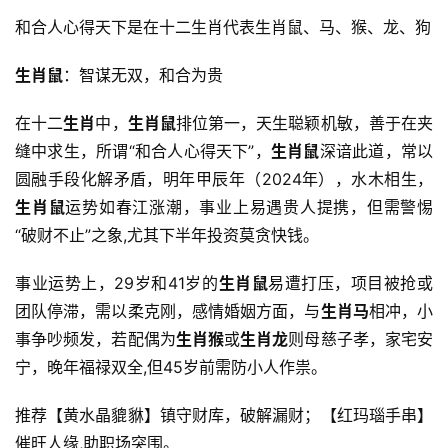
和合人心得天下是在十二生肖代表生肖鼠、马、猴、龙、狗
生肖鼠
：智谋无双，和合为贵
在十二
生肖
中，
生肖鼠
排位第一，天生聪颖机敏，善于在夹
缝中求生，所谓“和合人心得天下”，
生肖鼠
深谙此道，常以
圆融手段化解矛盾，明年甲辰年（2024年），水木相生，
生肖鼠
运势如春江涨潮，事业上易遇贵人提携，但需警惕
“破财不止”之象,尤其下半年投资莫贪快钱。
事业运势上，29岁和41岁的
生肖鼠
易遭打压，项目被抢或
团队停滞，需以柔克刚，感情婚姻方面，与
生肖马
相冲，小
事争吵频发，若配偶为
生肖猴
或
生肖龙
则母慈子孝，家宅安
宁，晚年福禄双全,但45岁前需防小人作祟。
推荐【黄水晶貔貅】镇守财库，破解漏财；【红玛瑙手串】
催旺人缘,助职场突围。