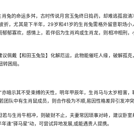
指生肖兔的命运多舛，古时传说月宫玉兔终日捣药，却难逃孤寂清
波折，尤其是下半年，29岁和41岁的生肖兔需格外留意职场小
而郁郁寡欢，感情上，若伴侣为生肖鸡或生肖龙，则相冲相刑，
建议佩戴【和田玉兔坠】化解厄运，此物能催旺人缘，破解孤克
扭转困局。
力”亦暗示其不受束缚的天性，明年甲辰年，生肖马与太岁相害，
，若团队中有生肖鼠成员，则合作极为不顺,易因性格差异引发冲
但若与生肖牛相冲，则破财不止，夫妻常因琐事对峙，建议卧室
年逢“驿马星”动，可尝试异地发展,或能遇贵人提携。