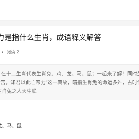
力是指什么生肖，成语释义解答
•
阅读 2
蛇，在十二生肖代表生肖兔、鸡、龙、马、鼠；一起来了解！同时
命苦，知君以此亡帝力”这一典故，暗指生肖兔的命运多舛，古时
生肖兔之人天生聪
龙、马、鼠