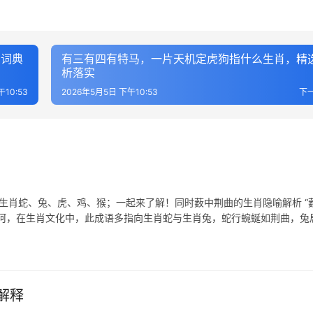
，词典
有三有四有特马，一片天机定虎狗指什么生肖，精
析落实
10:53
2026年5月5日 下午10:53
下
表生肖蛇、兔、虎、鸡、猴；一起来了解！同时薮中荆曲的生肖隐喻解析 “
坎坷，在生肖文化中，此成语多指向生肖蛇与生肖兔，蛇行蜿蜒如荆曲，兔
解释