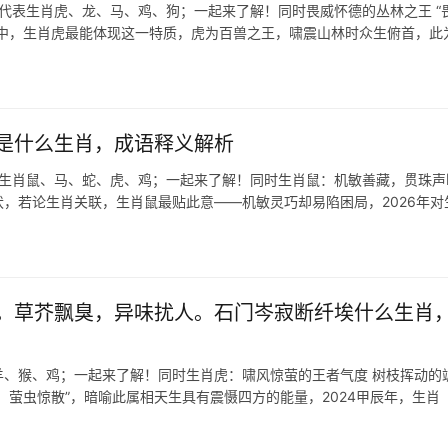
肖代表生肖虎、龙、马、鸡、狗；一起来了解！同时畏威怀德的丛林之王 “
肖中，生肖虎最能体现这一特质，虎为百兽之王，啸震山林时众生俯首，此
是什么生肖，成语释义解析
表生肖鼠、马、蛇、虎、鸡；一起来了解！同时生肖鼠：机敏善藏，贯珠声
伏，若论生肖关联，生肖鼠最贴此意——机敏灵巧却易陷困局，2026年对
。草芥飘臭，异味扰人。石门岑寂断纤埃什么生肖
、猴、鸡；一起来了解！同时生肖虎：啸风惊萤的王者气度 树枝挥动的
，萤虫惊散”，暗喻此属相天生具有震慑四方的能量，2024甲辰年，生肖