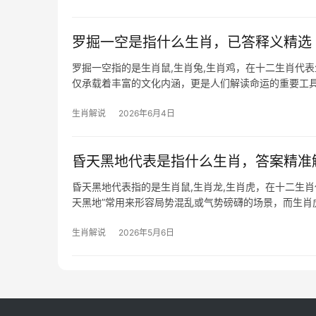
罗掘一空是指什么生肖，已答释义精选
罗掘一空指的是生肖鼠,生肖兔,生肖鸡，在十二生肖代
仅承载着丰富的文化内涵，更是人们解读命运的重要工具
哪些生肖相关？
生肖解说
2026年6月4日
昏天黑地代表是指什么生肖，答案精准
昏天黑地代表指的是生肖鼠,生肖龙,生肖虎，在十二生
天黑地”常用来形容局势混乱或气势磅礴的场景，而生
中，虎年出生者（
生肖解说
2026年5月6日