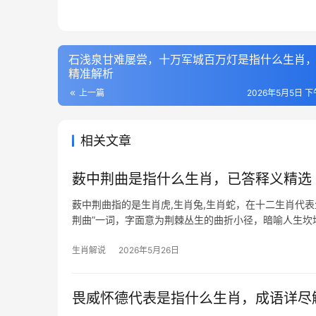
石浅泉甘难屡尝，十万军城百万灯是指什么生肖
精准解析
上一篇
2026年5月5日 下午
相关文章
薮中荆曲是指什么生肖，已答释义精选
薮中荆曲指的是生肖虎,生肖兔,生肖蛇，在十二生肖代
荆曲”一词，字面意为荆棘丛生的曲折小径，暗喻人生
丛似薮中，二
生肖解说
2026年5月26日
畏威怀德代表是指什么生肖，成语详尽