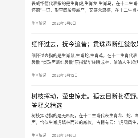
畏威怀德代表指的是生肖虎,生肖龙,生肖马，在十二生
怀德”一词，形容既敬畏威严，又感念恩德，在十二生
“威”；而民间传说
生肖解说
2026年5月6日
缅怀过去，抚今追昔；贯珠声断红裳散
缅怀过去指的是生肖鼠,生肖蛇,生肖鸡，在十二生肖代
裳散 “贯珠声断红裳散”原指繁华转瞬成空，暗喻人生起
鼠而言，
生肖解说
2026年5月12日
树枝挥动，萤虫惊走。孤云目断苍梧野
答释义精选
树枝挥动指的是无匹配，在十二生肖代表生肖龙、蛇、羊
声，恰似生肖虎踏林而过的威仪，古籍有云：“虎啸风生
生肖解说
2026年5月6日