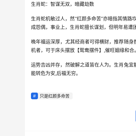
生肖蛇：智谋无双，暗藏劫数
生肖蛇机敏过人，然“红颜多命苦”亦暗指其情路
成怨偶，事业上，生肖蛇擅长谋划，但明年易遭团
晚年福运深厚，尤其经商者可得横财，推荐随身
机者，可于床头摆放【鸳鸯摆件】,催旺姻缘和合
运势吉凶并存，然破解之道皆在人为。生肖兔宜
能转危为安,后福无穷。
只是红颜多命苦