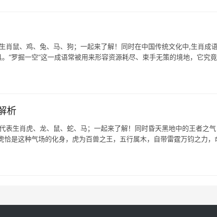
表生肖鼠、鸡、兔、马、狗；一起来了解！同时在中国传统文化中,生肖成
。“罗掘一空”这一成语常被用来形容资源耗尽、束手无策的境地，它究
解析
肖代表生肖虎、龙、鼠、蛇、马；一起来了解！同时昏天黑地中的王者之气 
肖虎恰是这种气场的化身，虎为百兽之王，五行属木，自带雷霆万钧之力，