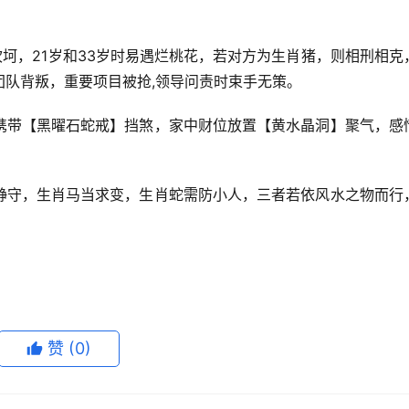
坎坷，21岁和33岁时易遇烂桃花，若对方为生肖猪，则相刑相克
队背叛，重要项目被抢,领导问责时束手无策。
携带【黑曜石蛇戒】挡煞，家中财位放置【黄水晶洞】聚气，感
。
静守，生肖马当求变，生肖蛇需防小人，三者若依风水之物而行
赞
(0)