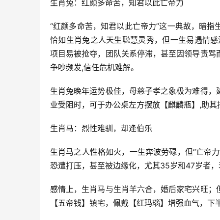
生肖兔：红颜多命苦，知君以此亡帝力
“红颜多命苦，知君以此亡帝力”这一典故，暗
恰如生肖兔之人天生聪慧灵秀，但一生易遇情感
项目易被抢夺，团队关系停滞，甚至因领导责骂
争吵频发,信任危机难解。
生肖兔晚年运势极佳，母慈子孝之象极为难得，
业受阻时，可于办公桌左方摆放【麒麟瓶】,助其
生肖马：烈性难驯，却逢伯乐
生肖马之人性格如火，一生奔波劳碌，但“亡帝
恐遭打压，甚至被边缘化，尤其35岁和47岁者
感情上，生肖马与生肖羊六合，婚后家宅兴旺；
【五帝钱】镇宅，佩戴【红玛瑙】增强血气，下半