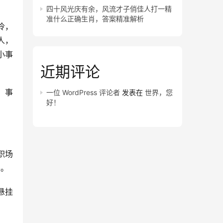
四十风光庆有余，风流才子俏佳人打一精
准什么正确生肖，答案精准解析
冷，
人，
小事
近期评论
，事
一位 WordPress 评论者
发表在
世界，您
好！
职场
突。
悬挂