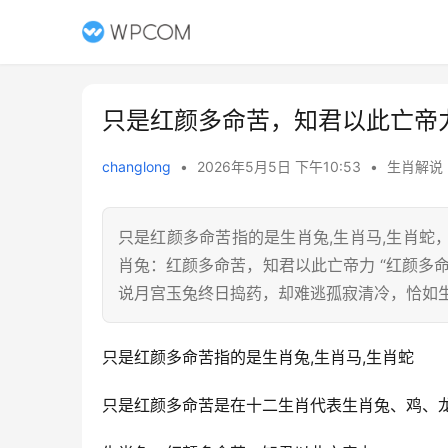
只是红颜多命苦，知君以此亡帝
changlong
•
2026年5月5日 下午10:53
•
生肖解说
只是红颜多命苦指的是生肖兔,生肖马,生肖
肖兔：红颜多命苦，知君以此亡帝力 “红颜多
说月宫玉兔终日捣药，却难逃孤寂清冷，恰如
只是红颜多命苦指的是生肖兔,生肖马,生肖蛇
只是红颜多命苦是在十二生肖代表生肖兔、鸡、