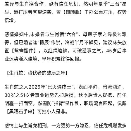
差异与生肖猴合作，恐有信任危机，然明年夏季“三台”星
显，遭打压者有望逆袭，置【麒麟瓶】于办公桌左角，权势
倍增。
感情婚姻中,未婚者与生肖猪“六合”，母慈子孝之缘极为难
得，但已婚者逢“孤辰”作祟，冷战半月不鲜见，建议床头放
置【鸳鸯摆件】，以红绳缠绕，可破孤寡之气，45岁后事
业运势渐入佳境，早年积累终得回报。
【生肖蛇：蛰伏者的破局之年】
生肖蛇之人2026年“巳火遇戌土”，表面平静，暗流汹涌，
30岁之51岁者事业运势先抑后扬，秋季后贵人提携，前尘
阴霾一扫而空，然需防“指背”星作乱，职场流言四起，佩戴
【黑曜石手串】可挡小人是非。
感情上与生肖虎相刑，一方强势一方隐忍，信任危机爆发多