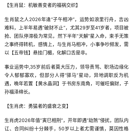
【生肖鼠：机敏善变者的福祸交织】
生肖鼠之人2026年逢“子午相冲”，运势如浪里行舟，吉凶
难料，上半年易遇“破财不止”，尤其29岁至41岁者，项目被
抢、团队停滞极为常见，然下半年“天解”星入命，束手无策
之事终得转机，感情上，与生肖马相冲，小事争吵频发，需
以【五帝钱】悬挂门楣，化解口舌是非。
事业运势中,35岁前后者莫大压力，领导责骂、职场边缘化
令人郁郁寡欢，但部分人得“驿马”星动，异地调职反为机
遇，晚年若置【黄水晶洞】于书房东南角，可催旺偏财，子
孙福泽绵长。
【生肖虎：勇猛者的盛衰之变】
生肖虎2026年值“寅巳相刑”，开年即遇“劫煞”侵扰，团队内
讧、合同纠纷十分棘手，50岁以上者尤需谨慎，莫因性格