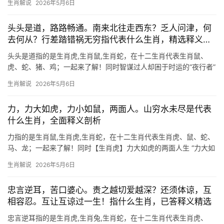
生肖解说
2026年5月6日
烈性情恰恰暗合此意，虎为百兽之王，天生带着“宁折不弯”的傲骨，
遇事常显“
头头是道，路路畅通。南来北往走西东？乏人问津，何
去何从？行差踏错祸无穷指代表什么生肖，精选释义解
析
头头是道指的是生肖虎,生肖鼠,生肖蛇，在十二生肖代表生肖鼠、
虎、蛇、猪、鸡；一起来了解！同时智谋过人却困于时运的“夜行者”
在十二地支中，生肖鼠对应子时，象征机敏与变通，古语云“鼠咬天
生肖解说
2026年5月6日
开”，喻示其突破困境的能力，但2024甲辰年对生肖鼠而言吉凶参
半：上
力，力大如虎，力小如鼠，两面人。山穷水未尽是代表
什么生肖，全面释义剖析
力指的是生肖鼠,生肖虎,生肖蛇，在十二生肖代表生肖虎、鼠、蛇、
马、龙；一起来了解！同时【生肖虎】力大如虎的两面人生 “力大如
虎”常用来形容生肖虎的勇猛果敢，属虎人天生自带气场，遇事雷厉
生肖解说
2026年5月6日
风行，如同猛虎下山般势不可挡，2025年乙巳蛇年，生肖虎与太岁
忠言逆耳，苦口婆心。责之越切爱越深？还须体谅，互
相容忍。互让互谅过一生！指什么生肖，已答释义精选
忠言逆耳指的是生肖虎,生肖兔,生肖蛇，在十二生肖代表生肖虎、