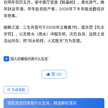
在明年农历五月，家中客厅宜放【粉晶树】，柔化戾气，晚
年财运亨通，早年投资房产者，2026年下半年租金翻倍亦
非奇事。
破解之道：三生肖皆可于2026年立春晨7时，面东焚【化太
岁符】，以无根水（雨水）冲服灰烬，灾厄自消，运势之说
吉凶并存，然“风水轮转，人定胜天”方为至理。
蹈人旧辙指代表什么生肖
赞
(0)
生成海报
畏影恶迹代表是什么生肖，精选解析落实