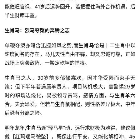
能催旺官禄，41岁后运势回升，若把握住海外合作机遇，后
半生财库丰盈。
生肖马：烈马夺槊的奔腾之志
单鞭夺槊亦暗含迅捷如风之势,而
生肖马
恰是十二生肖中以
速度闻名的存在，马儿天性自由不羁，却又忠诚可靠，正如
战场上突袭敌阵、一槊定乾坤的悍将。
生肖马
之人，30岁前多郁郁寡欢，因才华受限而束手无
策；但下半年若遇属羊贵人，项目转机极大，需警惕29岁
时的职场边缘化，易被领导责骂，感情方面，与
生肖羊
六
合，夫妻恩爱；但若与
生肖鼠
相配，则性格差异极大，中年
后恐有分离之险。
明年龙年,
生肖马
逢“驿马星”动，远行求财极为难得，建议佩
戴【红玛瑙马鞍坠】，既保出行平安，又能化解相冲，45