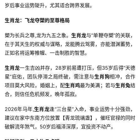
岁后事业运势陡升，尤其适合跨界发展。
生肖龙：飞龙夺槊的至尊格局
槊为长兵之尊,龙为九五之象。
生肖龙
与“单鞭夺槊”的关联，
在于其天生的权威与谋略，龙能腾云驾雾，亦能潜渊蓄势，
正如名将运筹帷幄、一击制胜的智慧。
生肖龙
一生吉凶并存，28岁前易遭打压，但35岁后得“天德
星”庇佑，团队停滞之局终破，需注意与
生肖狗
相冲，合作
项目莫大风险，婚姻上，配
生肖鸡
最为美满；若与
生肖兔
结
合，则信任危机频发，晚年孤寂。
2026年马年,
生肖龙
逢“三台星”入命，事业运势十分强劲，
建议在家中东南方位放置【青龙琉璃盏】，催旺官禄的同时
破解流年煞气，50岁后福泽深厚，宜投资不动产。