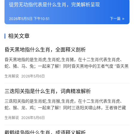
徒劳无功指代表是什么生肖，完美解析呈现
2026年5月5日 下午10:51
下一篇
相关文章
昏天黑地指什么生肖，全面释义剖析
昏天黑地指的是生肖虎,生肖蛇,生肖猪，在十二生肖代表生肖虎、
蛇、猪、马、兔；一起来了解！同时昏天黑地中的王者气度 “昏天黑
地”一词常用来形容局势混乱或环境昏暗，但对生肖虎而言，却暗藏
生肖解说
2026年5月6日
转机，虎为百兽之王，五行属木，与“黑”对应的水相生（水生木），
意味着困
三迭阳关指是什么生肖，词典精准解析
三迭阳关指的是生肖蛇,生肖猴,生肖虎，在十二生肖代表生肖虎、
蛇、猴、龙、鸡；一起来了解！同时三迭阳关啸山林，王者锋芒藏
吉凶 “三迭阳关”在命理中常象征反复波折的际遇，而生肖虎恰如踏
生肖解说
2026年5月6日
过三重关隘的猛将，既有破局之力，亦需防暗箭之伤，虎为寅木，
自带“一啸生风
截鹤续凫指什么生肖，成语释义解析