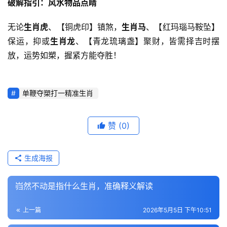
破解指引：风水物品点睛
无论
生肖虎
、【铜虎印】镇煞，
生肖马
、【红玛瑙马鞍坠】
保运，抑或
生肖龙
、【青龙琉璃盏】聚财，皆需择吉时摆
放，运势如槊，握紧方能夺胜！
单鞭夺槊打一精准生肖
赞
(0)
生成海报
岿然不动是指什么生肖，准确释义解读
上一篇
2026年5月5日 下午10:51