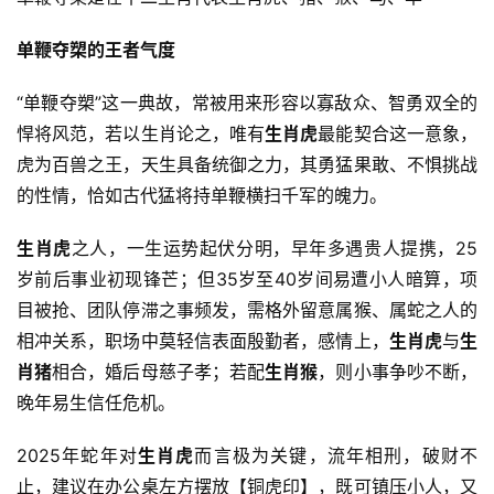
单鞭夺槊的王者气度
“单鞭夺槊”这一典故，常被用来形容以寡敌众、智勇双全的
悍将风范，若以生肖论之，唯有
生肖虎
最能契合这一意象，
虎为百兽之王，天生具备统御之力，其勇猛果敢、不惧挑战
的性情，恰如古代猛将持单鞭横扫千军的魄力。
生肖虎
之人，一生运势起伏分明，早年多遇贵人提携，25
岁前后事业初现锋芒；但35岁至40岁间易遭小人暗算，项
目被抢、团队停滞之事频发，需格外留意属猴、属蛇之人的
相冲关系，职场中莫轻信表面殷勤者，感情上，
生肖虎
与
生
肖猪
相合，婚后母慈子孝；若配
生肖猴
，则小事争吵不断，
晚年易生信任危机。
2025年蛇年对
生肖虎
而言极为关键，流年相刑，破财不
止，建议在办公桌左方摆放【铜虎印】，既可镇压小人，又