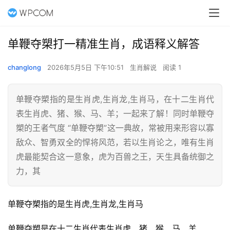
单鞭夺槊打一精准生肖，成语释义解答
changlong
2026年5月5日 下午10:51
生肖解说
阅读 1
单鞭夺槊指的是生肖虎,生肖龙,生肖马，在十二生肖代
表生肖虎、猪、猴、马、羊；一起来了解！同时单鞭夺
槊的王者气度 “单鞭夺槊”这一典故，常被用来形容以寡
敌众、智勇双全的悍将风范，若以生肖论之，唯有生肖
虎最能契合这一意象，虎为百兽之王，天生具备统御之
力，其
单鞭夺槊指的是生肖虎,生肖龙,生肖马
单鞭夺槊是在十二生肖代表生肖虎、猪、猴、马、羊