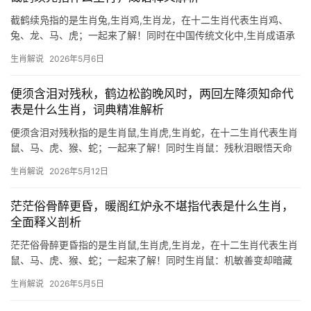
截鹤续凫指的是生肖兔,生肖鸡,生肖龙，在十二生肖代表生肖鸡、
兔、龙、马、虎；一起来了解！同时在中国传统文化中,生肖成语承
载着丰富的象征意义。\”截鹤续凫\”这一典故出自《庄子·骈拇》，字
生肖解说
2026年5月6日
面意为截断鹤的长腿接在野鸭的短腿上，比喻强行改造自然、违背
规律的行为，
便须含泪对残秋，鹤边松韵晚风时，两回左降须知命代
表是什么生肖，词典精准解析
便须含泪对残秋指的是生肖鼠,生肖虎,生肖蛇，在十二生肖代表生肖
鼠、马、虎、猴、蛇；一起来了解！同时生肖鼠：残秋泪眼悟天命
鹤唳松涛的晚风中,属生肖鼠者2026年逢“两回左降”，命格暗藏波
生肖解说
2026年5月12日
折，事业上，29岁至51岁群体易遭团队停滞、领导责骂，项目被抢
之事频发，
茫茫俗骨醉更昏，暖阁红炉永不堪指代表是什么生肖，
全面释义剖析
茫茫俗骨醉更昏指的是生肖鼠,生肖虎,生肖龙，在十二生肖代表生肖
鼠、马、虎、猴、蛇；一起来了解！同时生肖鼠：机敏善变却暗藏
危机 “茫茫俗骨醉更昏”暗喻生肖鼠在2024年易陷入纷扰困局，上半
生肖解说
2026年5月5日
年事业宫受“劫煞”冲击，29岁者恐遭同事构陷，项目被抢、团队停
滞极为常见